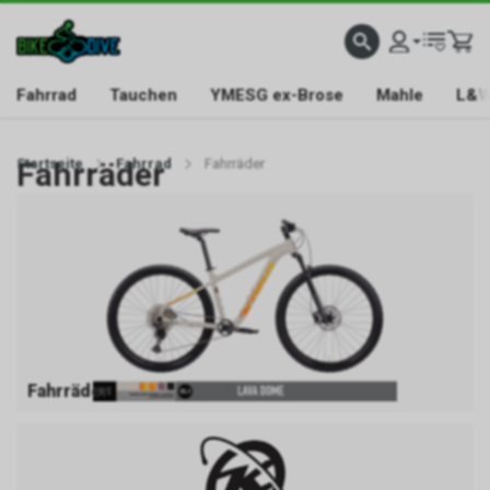
Fahrrad
Tauchen
YMESG ex-Brose
Mahle
L&W
Startseite
Fahrräder
Fahrrad
Fahrräder
Fahrräder