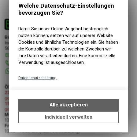
Welche Datenschutz-Einstellungen
bevorzugen Sie?
Damit Sie unser Online-Angebot bestmöglich
nutzen können, setzen wir auf unserer Website
Bike & Dive GmbH
Cookies und ähnliche Technologien ein. Sie haben
Industriestrasse 17
5644 Auw
die Kontrolle darüber, zu welchen Zwecken wir
info
@
bikeanddive.ch
Ihre Daten verarbeiten dürfen. Eine kommerzielle
Verwendung ist ausgeschlossen.
056 670 22 22
+41 76 7507072
Datenschutzerklärung
ÖFFNUNGSZEITEN
Technische Funktionen
23.07.2026-08.08.2026 (Umzug Bike & Dive GmbH)
Wir erfassen und speichern
geschlossen
bestimmte Interaktionen und
15.08.2026 (Mariä Himmelfahrt)
Alle akzeptieren
Einstellungen auf Ihrem Gerät,
geschlossen
Montag - Donnerstag
um die grundlegenden
Individuell verwalten
13:30 - 18:00 Uhr
Funktionen unseres Online-
Freitag
Angebots, wie die Verwendung
13:30 - 16:00 Uhr (nach Vereinbarung)
des Warenkorbs, zu