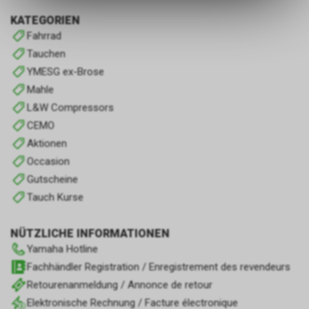
ermöglichen. Bitte beachten Sie,
KATEGORIEN
dass die gespeicherten Daten
Fahrrad
keinerlei Rückschlüsse auf Ihre
persönlichen Informationen
Tauchen
zulassen.
YMESG ex-Brose
Mahle
L&W Compressors
CEMO
Aktionen
Occasion
Gutscheine
Tauch Kurse
NÜTZLICHE INFORMATIONEN
Yamaha Hotline
Fachhändler Registration / Enregistrement des revendeurs
Retourenanmeldung / Annonce de retour
Elektronische Rechnung / Facture électronique