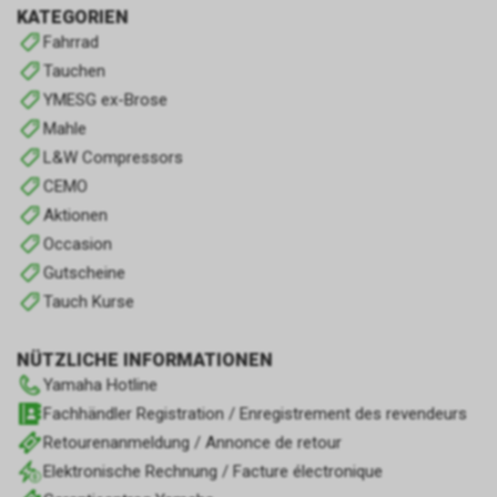
KATEGORIEN
Fahrrad
Tauchen
YMESG ex-Brose
Mahle
L&W Compressors
CEMO
Aktionen
Occasion
Gutscheine
Tauch Kurse
NÜTZLICHE INFORMATIONEN
Yamaha Hotline
Fachhändler Registration / Enregistrement des revendeurs
Retourenanmeldung / Annonce de retour
Elektronische Rechnung / Facture électronique