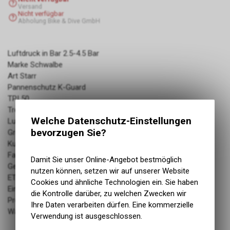
Versand
Nicht verfügbar
Abholung Bike & Dive GmbH
Luftdruck in Bar 2.5-4.5 Bar
Marke Schwalbe
Art Starr
Pannenschutz K-Guard
TPI 50
Tread compound SBC
Welche Datenschutz-Einstellungen
Luftdruck in PSI 35-55
bevorzugen Sie?
Grösse 16x1.75
Kurzbezeichnung Mad Mike / HS 137
Farbe black
Damit Sie unser Online-Angebot bestmöglich
Gewicht 430 g
nutzen können, setzen wir auf unserer Website
ETRTO 47-305
Cookies und ähnliche Technologien ein. Sie haben
Einsatzbereich MTB
die Kontrolle darüber, zu welchen Zwecken wir
Produktbezeichnung Pneu
Ihre Daten verarbeiten dürfen. Eine kommerzielle
Warengruppe: Reifen & Schläuche
Verwendung ist ausgeschlossen.