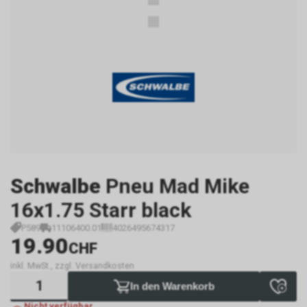
Schwalbe
Pneu Mad Mike
16x1.75 Starr black
P589
11106400.01
4026495674317
19.90
CHF
inkl. MwSt., zzgl. Versandkosten
In den Warenkorb
Nicht verfügbar