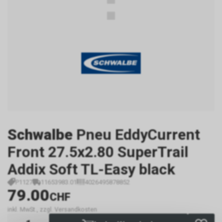
Schwalbe
Pneu EddyCurrent
Front 27.5x2.80 SuperTrail
Addix Soft TL-Easy black
P1127
11653983.01
4026495878852
79.00
CHF
inkl. MwSt., zzgl. Versandkosten