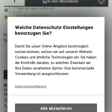
In den Warenkorb
2 - 5 Tage ab Lager Lieferant
Versand
2 - 5 Tage ab Lager Lieferant
Abholung Bike & Dive GmbH
Welche Datenschutz-Einstellungen
bevorzugen Sie?
Schwalbe Pneu EddyCurrent Front 27.5x2.80 SuperTrail Addix
Soft TL-Easy black
Damit Sie unser Online-Angebot bestmöglich
nutzen können, setzen wir auf unserer Website
Cookies und ähnliche Technologien ein. Sie haben
die Kontrolle darüber, zu welchen Zwecken wir
Ihre Daten verarbeiten dürfen. Eine kommerzielle
Verwendung ist ausgeschlossen.
Bike & Dive GmbH
Datenschutzerklärung
Industriestrasse 17
5644 Auw
Technische Funktionen
info
@
bikeanddive.ch
Wir erfassen und speichern
056 670 22 22
bestimmte Interaktionen und
Alle akzeptieren
Einstellungen auf Ihrem Gerät,