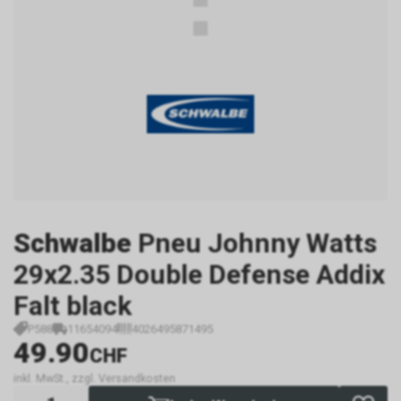
Schwalbe
Pneu Johnny Watts
29x2.35 Double Defense Addix
Falt black
P588
11654094
4026495871495
49.90
CHF
inkl. MwSt., zzgl. Versandkosten