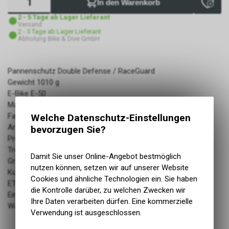
In den Warenkorb
2 - 5 Tage ab Lager Lieferant
Versand
2 - 5 Tage ab Lager Lieferant
Abholung Bike & Dive GmbH
Pannenschutz Double Defense / RaceGuard
Gewicht 1010 g
E-Bike E-50
Marke Schwalbe
Farbe black
Welche Datenschutz-Einstellungen
Art Falt
bevorzugen Sie?
Produktbezeichnung Pneu
Tread compound Addix
Damit Sie unser Online-Angebot bestmöglich
Grösse 29x2.35
nutzen können, setzen wir auf unserer Website
Kurzbezeichnung Johnny Watts / HS604
Cookies und ähnliche Technologien ein. Sie haben
ETRTO 60-622
die Kontrolle darüber, zu welchen Zwecken wir
Einsatzbereich MTB / All Mountain / Enduro/ E-Bike
Ihre Daten verarbeiten dürfen. Eine kommerzielle
Warengruppe: Reifen & Schläuche
Verwendung ist ausgeschlossen.