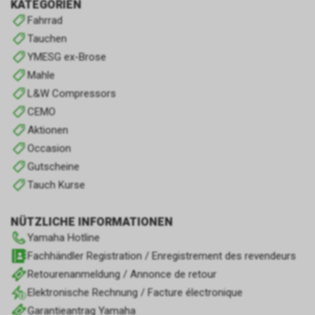
KATEGORIEN
Fahrrad
Tauchen
YMESG ex-Brose
Mahle
L&W Compressors
CEMO
Aktionen
Occasion
Gutscheine
Tauch Kurse
NÜTZLICHE INFORMATIONEN
Yamaha Hotline
Fachhändler Registration / Enregistrement des revendeurs
Retourenanmeldung / Annonce de retour
Elektronische Rechnung / Facture électronique
Garantieantrag Yamaha