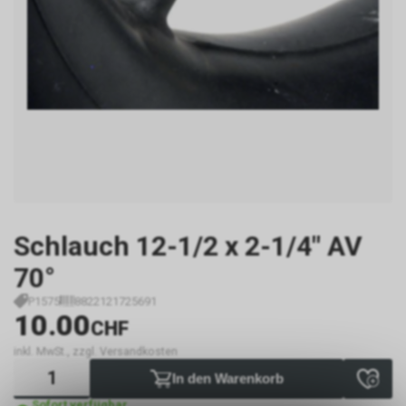
Schlauch 12-1/2 x 2-1/4" AV
70°
P1575
8822121725691
10.00
CHF
inkl. MwSt., zzgl. Versandkosten
In den Warenkorb
Sofort verfügbar