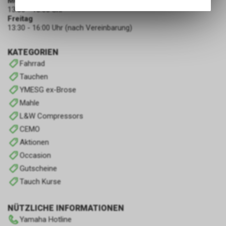
Montag - Donnerstag
Angebots, wie die Verwendung
13:30 - 18:00 Uhr
des Warenkorbs, zu
Freitag
ermöglichen. Bitte beachten Sie,
13:30 - 16:00 Uhr (nach Vereinbarung)
dass die gespeicherten Daten
keinerlei Rückschlüsse auf Ihre
KATEGORIEN
persönlichen Informationen
Fahrrad
zulassen.
Tauchen
YMESG ex-Brose
Mahle
L&W Compressors
CEMO
Aktionen
Occasion
Gutscheine
Tauch Kurse
NÜTZLICHE INFORMATIONEN
Yamaha Hotline