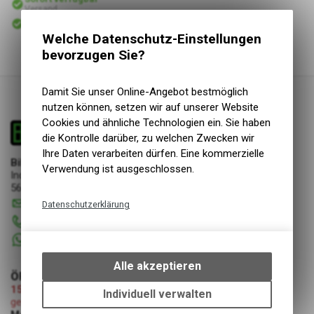
Versand
Sofort abholbar
Abholung Bike & Dive GmbH
Welche Datenschutz-Einstellungen
bevorzugen Sie?
Damit Sie unser Online-Angebot bestmöglich
nutzen können, setzen wir auf unserer Website
Cookies und ähnliche Technologien ein. Sie haben
die Kontrolle darüber, zu welchen Zwecken wir
Ihre Daten verarbeiten dürfen. Eine kommerzielle
Bike & Dive GmbH
Verwendung ist ausgeschlossen.
Industriestrasse 17
5644 Auw
info
@
bikeanddive.ch
Datenschutzerklärung
056 670 22 22
Technische Funktionen
+41 76 7507072
Wir erfassen und speichern
bestimmte Interaktionen und
Alle akzeptieren
Einstellungen auf Ihrem Gerät,
ÖFFNUNGSZEITEN
15.08.2026 (Mariä Himmelfahrt)
um die grundlegenden
Individuell verwalten
geschlossen
Funktionen unseres Online-