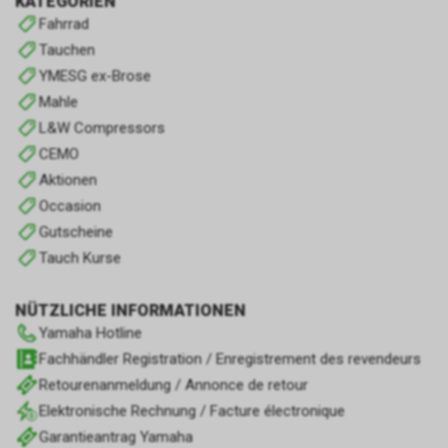
KATEGORIEN
Fahrrad
Tauchen
YMESG ex-Brose
Mahle
L&W Compressors
CEMO
Aktionen
Occasion
Gutscheine
Tauch Kurse
NÜTZLICHE INFORMATIONEN
Yamaha Hotline
Fachhändler Registration / Enregistrement des revendeurs
Retourenanmeldung / Annonce de retour
Elektronische Rechnung / Facture électronique
Garantieantrag Yamaha