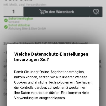
inkl. MwSt., zzgl. Versandkosten
In den Warenkorb
Sofort verfügbar
Versand
Sofort abholbar
Abholung Bike & Dive GmbH
Schwalbe Schlauch AV2 14" 32/44-288/305 Autoventil
- Ein Schwalbe-Schlauch hält die Luft deutlich länger.
Welche Datenschutz-Einstellungen
bevorzugen Sie?
- Die Qualität der Zutaten und die Reinheit der Gummimischung
entscheidet schon beim Material über die Güte des Schlauches.
Damit Sie unser Online-Angebot bestmöglich
- Durch die hohe Elastizität und Güte deckt ein einzelner
nutzen können, setzen wir auf unserer Website
Schlauch sehr viele Reifengrössen ab.
Cookies und ähnliche Technologien ein. Sie haben
die Kontrolle darüber, zu welchen Zwecken wir
- Jeder Schlauch wird im Werk aufgepumpt und unter Druck 32
Ihre Daten verarbeiten dürfen. Eine kommerzielle
Stunden gelagert.
Verwendung ist ausgeschlossen.