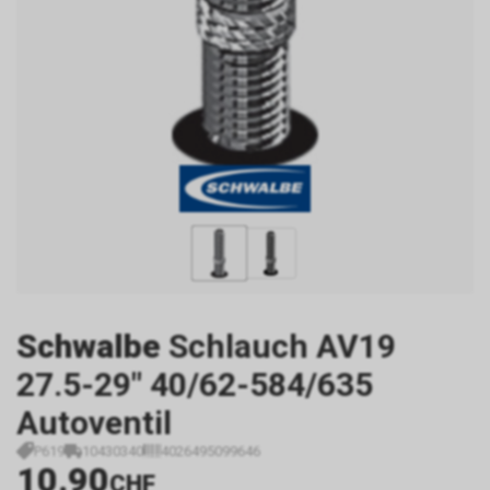
Schwalbe
Schlauch AV19
27.5-29" 40/62-584/635
Autoventil
P619
10430340
4026495099646
10.90
CHF