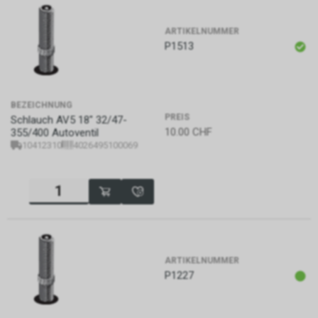
ARTIKELNUMMER
P1513
BEZEICHNUNG
PREIS
Schlauch AV5 18" 32/47-
10.00
CHF
355/400 Autoventil
10412310
4026495100069
ARTIKELNUMMER
P1227