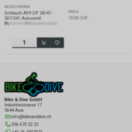
BEZEICHNUNG
PREIS
Schlauch AV9 24" 28/47-
10.00
CHF
507/541 Autoventil
10419310
4026495100366
Bike & Dive GmbH
Industriestrasse 17
5644 Auw
info
@
bikeanddive.ch
056 670 22 22