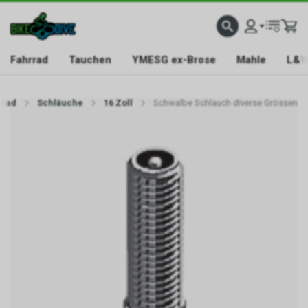
Fahrrad
Tauchen
YMESG ex-Brose
Mahle
L&W
rrad
Schläuche
16 Zoll
Schwalbe Schlauch diverse Grössen