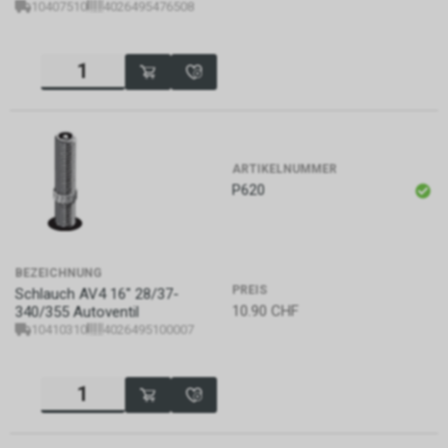
10407510
4026495476508
ARTIKELNUMMER
P620
BEZEICHNUNG
PREIS
Schlauch AV4 16" 28/37-
10.90
CHF
340/355 Autoventil
10410310
4026495100007