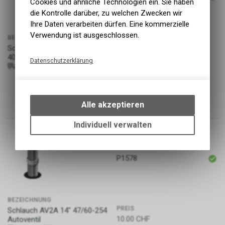
Cookies und ähnliche Technologien ein. Sie haben
die Kontrolle darüber, zu welchen Zwecken wir
Ihre Daten verarbeiten dürfen. Eine kommerzielle
Verwendung ist ausgeschlossen.
BEZEICHNUNG
PREIS
Schlauch AV19 27.5-29"
10.90
CHF
40/62-584/635 Autoventil
Datenschutzerklärung
10430340
4026495099646
Technische Funktionen
Wir erfassen und speichern
bestimmte Interaktionen und
Alle akzeptieren
Einstellungen auf Ihrem Gerät,
um die grundlegenden
Individuell verwalten
Funktionen unseres Online-
Angebots, wie die Verwendung
ARTIKELNUMMER
des Warenkorbs, zu
P1578
ermöglichen. Bitte beachten Sie,
dass die gespeicherten Daten
keinerlei Rückschlüsse auf Ihre
persönlichen Informationen
BEZEICHNUNG
zulassen.
PREIS
Schlauch AV2A 14" 47/60-254
10.00
CHF
Autoventil