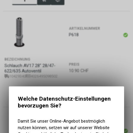
ARTIKELNUMMER
P618
BEZEICHNUNG
PREIS
Schlauch AV17 28" 28/47-
10.90
CHF
622/635 Autoventil
10429340
4026495098502
Welche Datenschutz-Einstellungen
bevorzugen Sie?
Damit Sie unser Online-Angebot bestmöglich
ARTIKELNUMMER
nutzen können, setzen wir auf unserer Website
P619