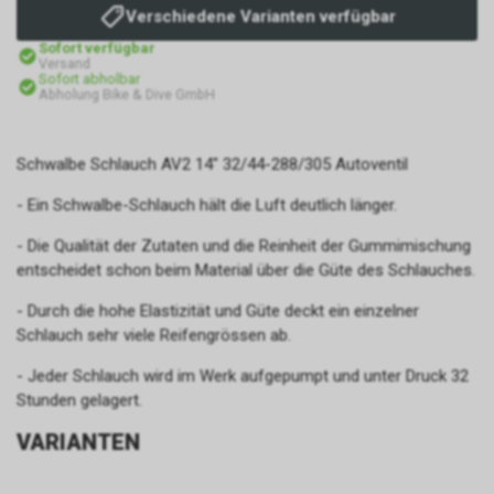
Verschiedene Varianten verfügbar
Sofort verfügbar
Versand
Sofort abholbar
Abholung Bike & Dive GmbH
Schwalbe Schlauch AV2 14" 32/44-288/305 Autoventil
- Ein Schwalbe-Schlauch hält die Luft deutlich länger.
- Die Qualität der Zutaten und die Reinheit der Gummimischung
entscheidet schon beim Material über die Güte des Schlauches.
- Durch die hohe Elastizität und Güte deckt ein einzelner
Schlauch sehr viele Reifengrössen ab.
- Jeder Schlauch wird im Werk aufgepumpt und unter Druck 32
Stunden gelagert.
VARIANTEN