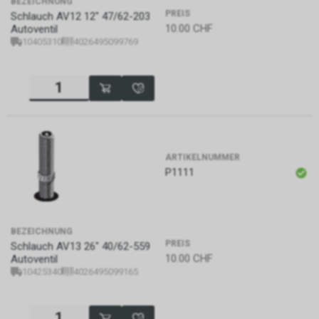
BEZEICHNUNG
PREIS
Schlauch AV12 12" 47/62-203
10.00
CHF
Autoventil
10405310
4026495099769
ARTIKELNUMMER
P1111
BEZEICHNUNG
PREIS
Schlauch AV13 26" 40/62-559
10.00
CHF
Autoventil
10425340
4026495099165