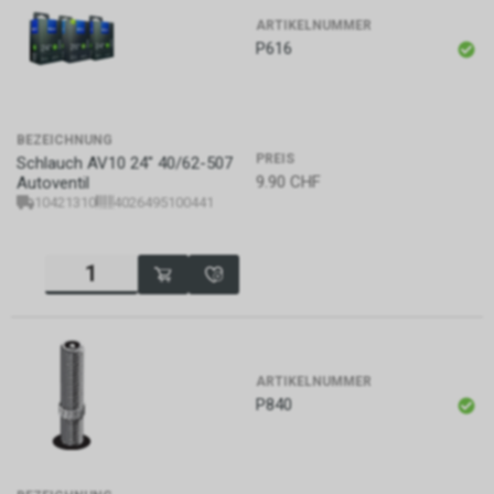
ARTIKELNUMMER
P616
BEZEICHNUNG
PREIS
Schlauch AV10 24" 40/62-507
9.90
CHF
Autoventil
10421310
4026495100441
ARTIKELNUMMER
P840