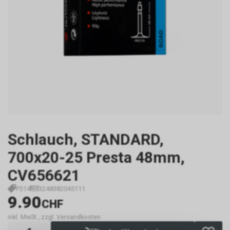
Schlauch, STANDARD,
700x20-25 Presta 48mm,
CV656621
P314
3248382045111
9.90
CHF
inkl. MwSt., zzgl. Versandkosten