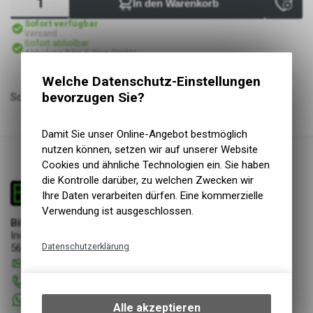
In den Warenkorb
Sofort verfügbar
Versand
Sofort abholbar
Abholung Bike & Dive GmbH
Welche Datenschutz-Einstellungen
bevorzugen Sie?
Schlauch, STANDARD, 700x20-25 Presta 48mm, CV656621
Damit Sie unser Online-Angebot bestmöglich
nutzen können, setzen wir auf unserer Website
Cookies und ähnliche Technologien ein. Sie haben
die Kontrolle darüber, zu welchen Zwecken wir
Ihre Daten verarbeiten dürfen. Eine kommerzielle
Verwendung ist ausgeschlossen.
Bike & Dive GmbH
Industriestrasse 17
Datenschutzerklärung
5644 Auw
info
@
bikeanddive.ch
Technische Funktionen
056 670 22 22
Wir erfassen und speichern
+41 76 7507072
bestimmte Interaktionen und
Alle akzeptieren