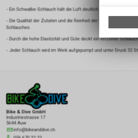
- Ein Schwalbe-Schlauch hält die Luft deutlich länger.
- Die Qualität der Zutaten und die Reinheit der Gummimischung e
Schlauches.
- Durch die hohe Elastizität und Güte deckt ein einzelner Schlauc
- Jeder Schlauch wird im Werk aufgepumpt und unter Druck 32 St
Bike & Dive GmbH
Industriestrasse 17
5644 Auw
info
@
bikeanddive.ch
056 670 22 22