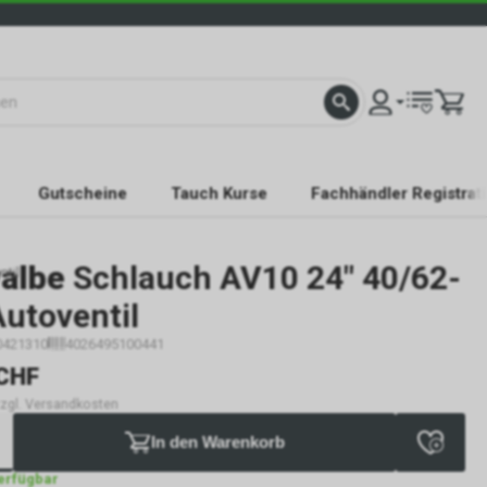
Gutscheine
Tauch Kurse
Fachhändler Registrat
albe
Schlauch AV10 24" 40/62-
til
utoventil
0421310
4026495100441
CHF
 zzgl. Versandkosten
In den Warenkorb
verfügbar