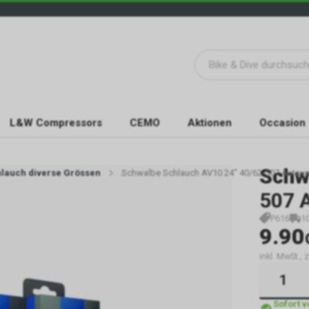
L&W Compressors
CEMO
Aktionen
Occasion
Schw
lauch diverse Grössen
Schwalbe Schlauch AV10 24" 40/62-507 Autoven
507 A
P616
1
9.90
inkl. MwSt.,
Sofort 