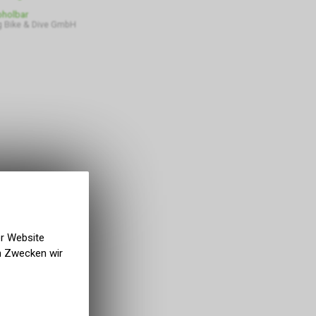
bholbar
 Bike & Dive GmbH
er Website
en Zwecken wir