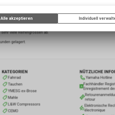
Technische Funktionen
Wir erfassen und speichern bestimmte Interaktionen und Einstellun
Ihrem Gerät, um die grundlegenden Funktionen unseres Online-Angeb
ntscheidet schon beim Material über die Güte des
Alle akzeptieren
Individuell verwalt
Verwendung des Warenkorbs, zu ermöglichen. Bitte beachten Sie, d
gespeicherten Daten keinerlei Rückschlüsse auf Ihre persönlichen I
h sehr viele Reifengrössen ab.
zulassen.
unden gelagert.
KATEGORIEN
NÜTZLICHE INF
Fahrrad
Yamaha Hotline
Fachhändler Regist
Tauchen
Enregistrement de
YMESG ex-Brose
Retourenanmeldu
Mahle
retour
L&W Compressors
Elektronische Rec
électronique
CEMO