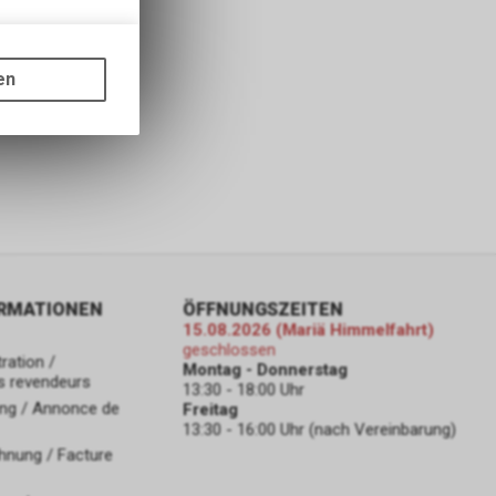
gen auf
ots, wie die
en
ass die
nformationen
ORMATIONEN
ÖFFNUNGSZEITEN
15.08.2026 (Mariä Himmelfahrt)
geschlossen
ration /
Montag - Donnerstag
s revendeurs
13:30 - 18:00 Uhr
ng / Annonce de
Freitag
13:30 - 16:00 Uhr (nach Vereinbarung)
hnung / Facture