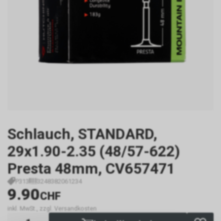
Schlauch, STANDARD,
29x1.90-2.35 (48/57-622)
Presta 48mm, CV657471
P313
3248382061234
9.90
CHF
inkl. MwSt., zzgl. Versandkosten