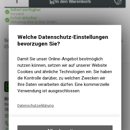
In den Warenkorb
Sofort verfügbar
Versand
Sofort abholbar
Abholung Bike & Dive GmbH
Welche Datenschutz-Einstellungen
Schlauch, STANDARD, 29x1.90-2.35 (48/57-622) Presta 48mm,
bevorzugen Sie?
CV657471
Damit Sie unser Online-Angebot bestmöglich
nutzen können, setzen wir auf unserer Website
Cookies und ähnliche Technologien ein. Sie haben
die Kontrolle darüber, zu welchen Zwecken wir
Ihre Daten verarbeiten dürfen. Eine kommerzielle
Verwendung ist ausgeschlossen.
Bike & Dive GmbH
Industriestrasse 17
Datenschutzerklärung
5644 Auw
Technische Funktionen
info
@
bikeanddive.ch
Wir erfassen und speichern
056 670 22 22
bestimmte Interaktionen und