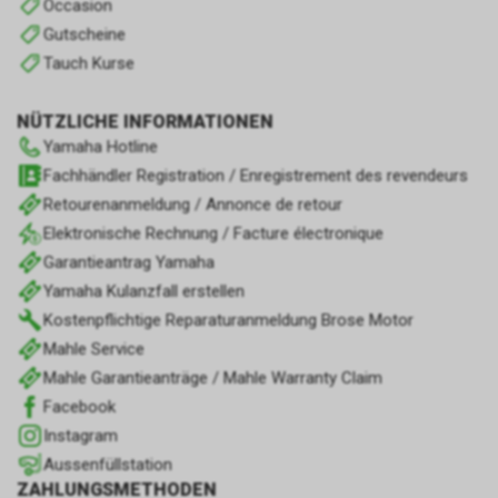
Occasion
Gutscheine
Tauch Kurse
NÜTZLICHE INFORMATIONEN
Yamaha Hotline
Fachhändler Registration / Enregistrement des revendeurs
Retourenanmeldung / Annonce de retour
Elektronische Rechnung / Facture électronique
Garantieantrag Yamaha
Yamaha Kulanzfall erstellen
Kostenpflichtige Reparaturanmeldung Brose Motor
Mahle Service
Mahle Garantieanträge / Mahle Warranty Claim
Facebook
Instagram
Aussenfüllstation
ZAHLUNGSMETHODEN