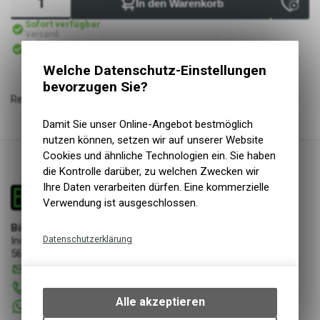
In den Warenkorb
Sofort verfügbar
Versand
Sofort abholbar
Abholung Bike & Dive GmbH
Welche Datenschutz-Einstellungen
bevorzugen Sie?
Rema Tip Top Reparaturflicken F0 16 mm Rund
Damit Sie unser Online-Angebot bestmöglich
nutzen können, setzen wir auf unserer Website
Cookies und ähnliche Technologien ein. Sie haben
die Kontrolle darüber, zu welchen Zwecken wir
Ihre Daten verarbeiten dürfen. Eine kommerzielle
Verwendung ist ausgeschlossen.
Bike & Dive GmbH
Datenschutzerklärung
Industriestrasse 17
5644 Auw
Technische Funktionen
info
@
bikeanddive.ch
Wir erfassen und speichern
056 670 22 22
bestimmte Interaktionen und
Alle akzeptieren
+41 76 7507072
Einstellungen auf Ihrem Gerät,