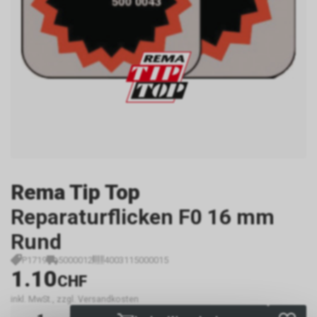
Rema Tip Top
Reparaturflicken F0 16 mm
Rund
P1719
5000012
4003115000015
1.10
CHF
inkl. MwSt., zzgl. Versandkosten