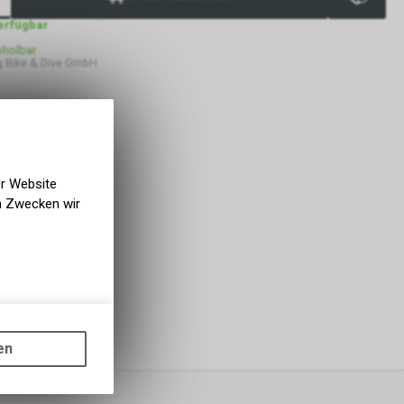
verfügbar
bholbar
 Bike & Dive GmbH
er Website
en Zwecken wir
gen auf
ots, wie die
en
ass die
nformationen