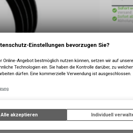
Sofort 
Versand
Sofort a
Abholung
tenschutz-Einstellungen bevorzugen Sie?
er Online-Angebot bestmöglich nutzen können, setzen wir auf unser
nliche Technologien ein. Sie haben die Kontrolle darüber, zu welch
arbeiten dürfen. Eine kommerzielle Verwendung ist ausgeschlossen.
ärung
Technische Funktionen
Wir erfassen und speichern bestimmte Interaktionen und Einstellun
Ihrem Gerät, um die grundlegenden Funktionen unseres Online-Angeb
Alle akzeptieren
Individuell verwalt
Verwendung des Warenkorbs, zu ermöglichen. Bitte beachten Sie, d
gespeicherten Daten keinerlei Rückschlüsse auf Ihre persönlichen I
zulassen.