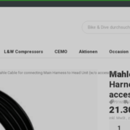
L&W Compressors
CEMO
Aktionen
Occasion
Mahl
ahle Cable for connecting Main Harness to Head Unit (w/o accesories).
Harne
acces
P3165
21.3
inkl. MwSt.,