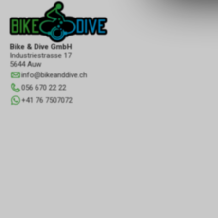
Bike & Dive GmbH
Industriestrasse 17
5644 Auw
info
@
bikeanddive.ch
056 670 22 22
+41 76 7507072