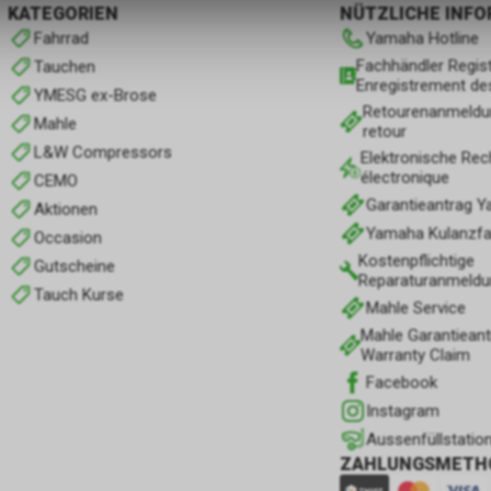
KATEGORIEN
NÜTZLICHE INF
Fahrrad
Yamaha Hotline
Fachhändler Regist
Tauchen
Enregistrement de
YMESG ex-Brose
Retourenanmeldu
Mahle
retour
L&W Compressors
Elektronische Rec
électronique
CEMO
Garantieantrag 
Aktionen
Yamaha Kulanzfall
Occasion
Kostenpflichtige
Gutscheine
Reparaturanmeldu
Tauch Kurse
Mahle Service
Mahle Garantieant
Warranty Claim
Facebook
Instagram
Aussenfüllstatio
ZAHLUNGSMETH