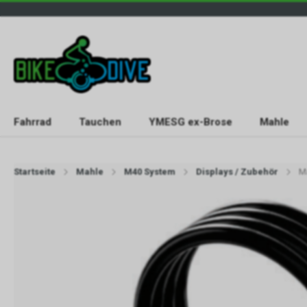
Fahrrad
Tauchen
YMESG ex-Brose
Mahle
Startseite
Mahle
M40 System
Displays / Zubehör
M