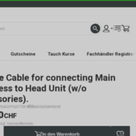
Gutscheine
Tauch Kurse
Fachhändler Registrat
e
Cable for connecting Main
ss to Head Unit (w/o
ories).
70432FF63770F0
8435635899293
0
CHF
 zzgl. Versandkosten
In den Warenkorb