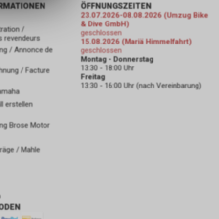
ORMATIONEN
ÖFFNUNGSZEITEN
23.07.2026-08.08.2026 (Umzug Bike
& Dive GmbH)
ration /
geschlossen
s revendeurs
15.08.2026 (Mariä Himmelfahrt)
ng / Annonce de
geschlossen
Montag - Donnerstag
13:30 - 18:00 Uhr
hnung / Facture
Freitag
13:30 - 16:00 Uhr (nach Vereinbarung)
Yamaha
 erstellen
ng Brose Motor
räge / Mahle
n
ODEN