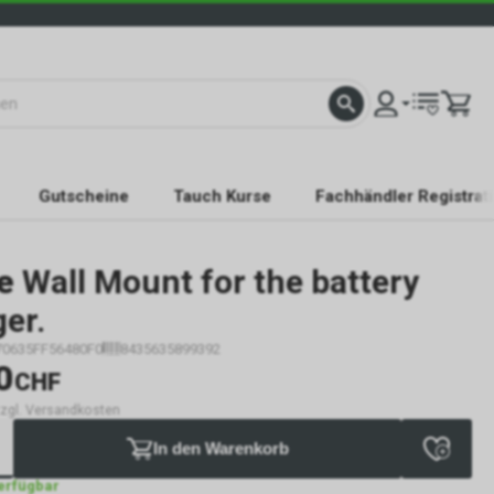
Gutscheine
Tauch Kurse
Fachhändler Registrat
e
Wall Mount for the battery
er.
70635FF56480F0
8435635899392
0
CHF
 zzgl. Versandkosten
In den Warenkorb
verfügbar