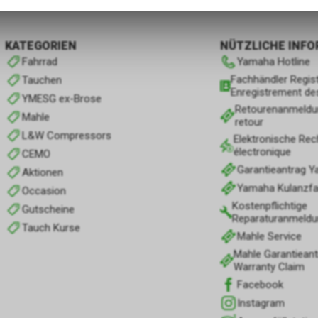
zulassen.
KATEGORIEN
NÜTZLICHE INF
Fahrrad
Yamaha Hotline
Fachhändler Regist
Tauchen
Enregistrement de
YMESG ex-Brose
Retourenanmeldu
Mahle
retour
L&W Compressors
Elektronische Rec
électronique
CEMO
Garantieantrag 
Aktionen
Yamaha Kulanzfall
Occasion
Kostenpflichtige
Gutscheine
Reparaturanmeldu
Tauch Kurse
Mahle Service
Mahle Garantieant
Warranty Claim
Facebook
Instagram