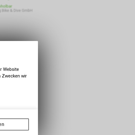
bholbar
 Bike & Dive GmbH
er Website
en Zwecken wir
gen auf
ots, wie die
en
ass die
nformationen