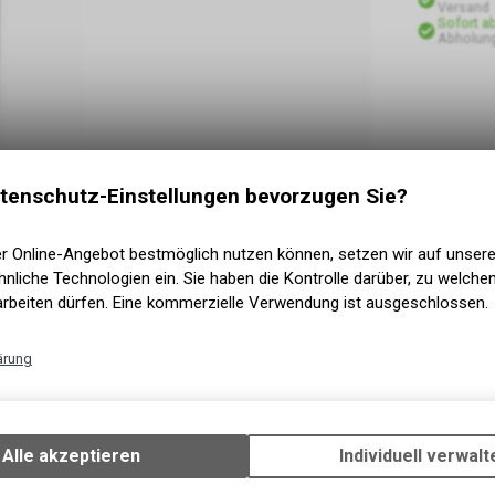
Versand
Sofort a
Abholung
tenschutz-Einstellungen bevorzugen Sie?
er Online-Angebot bestmöglich nutzen können, setzen wir auf unser
nliche Technologien ein. Sie haben die Kontrolle darüber, zu welch
arbeiten dürfen. Eine kommerzielle Verwendung ist ausgeschlossen.
ärung
Technische Funktionen
Wir erfassen und speichern bestimmte Interaktionen und Einstellun
ger)
Ihrem Gerät, um die grundlegenden Funktionen unseres Online-Angeb
Alle akzeptieren
Individuell verwalt
Verwendung des Warenkorbs, zu ermöglichen. Bitte beachten Sie, d
gespeicherten Daten keinerlei Rückschlüsse auf Ihre persönlichen I