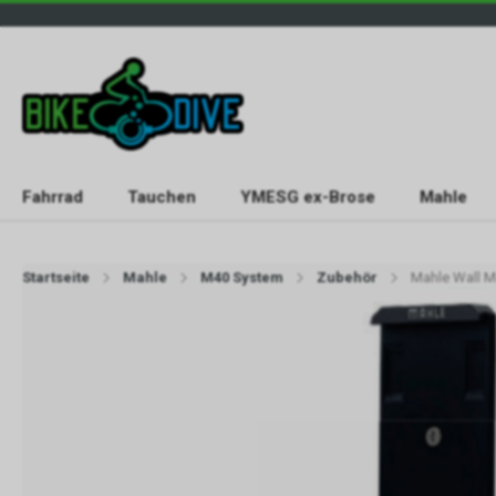
Fahrrad
Tauchen
YMESG ex-Brose
Mahle
Startseite
Mahle
M40 System
Zubehör
Mahle Wall Mo