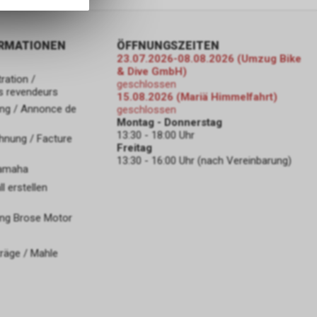
ORMATIONEN
ÖFFNUNGSZEITEN
23.07.2026-08.08.2026 (Umzug Bike
& Dive GmbH)
ration /
geschlossen
s revendeurs
15.08.2026 (Mariä Himmelfahrt)
ng / Annonce de
geschlossen
Montag - Donnerstag
13:30 - 18:00 Uhr
hnung / Facture
Freitag
13:30 - 16:00 Uhr (nach Vereinbarung)
Yamaha
 erstellen
ng Brose Motor
räge / Mahle