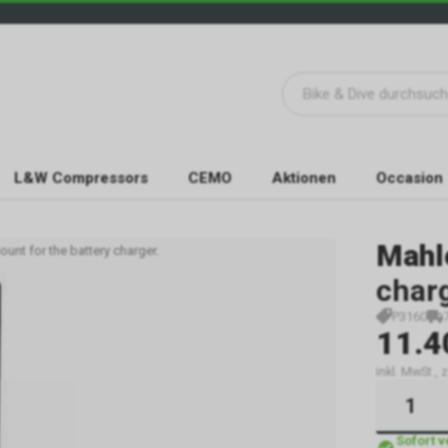
L&W Compressors
CEMO
Aktionen
Occasion
Mahl
unt for the battery charger.
charg
P3160
11.4
inkl. MwSt.,
Sofort 