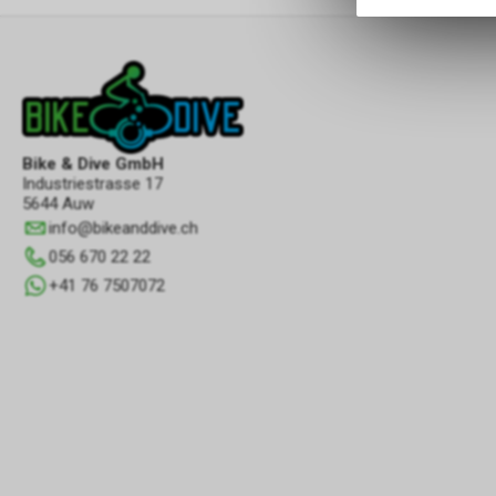
Bike & Dive GmbH
Industriestrasse 17
5644 Auw
info
@
bikeanddive.ch
056 670 22 22
+41 76 7507072