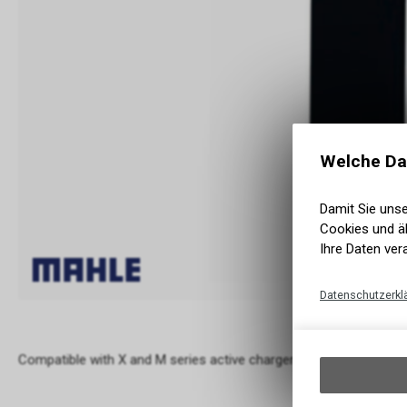
Welche Da
Damit Sie uns
Cookies und äh
Ihre Daten ver
Datenschutzerkl
Compatible with X and M series active chargers (except X35 char