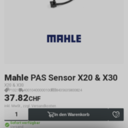
Mahle
PAS Sensor X20 & X30
X20 & X30
P1321
40010400000100
8435635800824
37.82
CHF
inkl. MwSt., zzgl. Versandkosten
In den Warenkorb
Sofort verfügbar
Versand