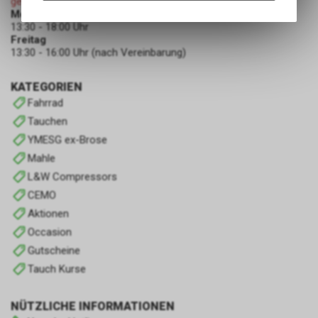
geschlossen
Angebots, wie die Verwendung
Montag - Donnerstag
13:30 - 18:00 Uhr
des Warenkorbs, zu
Freitag
ermöglichen. Bitte beachten Sie,
13:30 - 16:00 Uhr (nach Vereinbarung)
dass die gespeicherten Daten
keinerlei Rückschlüsse auf Ihre
KATEGORIEN
persönlichen Informationen
zulassen.
Fahrrad
Tauchen
YMESG ex-Brose
Mahle
L&W Compressors
CEMO
Aktionen
Occasion
Gutscheine
Tauch Kurse
NÜTZLICHE INFORMATIONEN