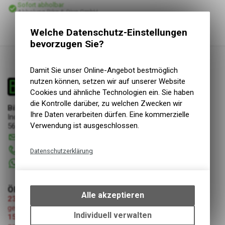
Sofort abholbar
Abholung Bike & Dive GmbH
Welche Datenschutz-Einstellungen
bevorzugen Sie?
Damit Sie unser Online-Angebot bestmöglich
nutzen können, setzen wir auf unserer Website
Cookies und ähnliche Technologien ein. Sie haben
die Kontrolle darüber, zu welchen Zwecken wir
Bike & Dive GmbH
Ihre Daten verarbeiten dürfen. Eine kommerzielle
Industriestrasse 17
Verwendung ist ausgeschlossen.
5644 Auw
info
@
bikeanddive.ch
056 670 22 22
Datenschutzerklärung
+41 76 7507072
Technische Funktionen
Wir erfassen und speichern
ÖFFNUNGSZEITEN
bestimmte Interaktionen und
Alle akzeptieren
23.07.2026-08.08.2026 (Umzug Bike & Dive GmbH)
Einstellungen auf Ihrem Gerät,
geschlossen
um die grundlegenden
Individuell verwalten
15.08.2026 (Mariä Himmelfahrt)
Funktionen unseres Online-