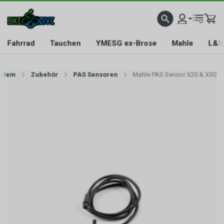
Fahrrad
Tauchen
YMESG ex-Brose
Mahle
L&W
ystem
Zubehör
PAS Sensoren
Mahle PAS Sensor X20 & X30