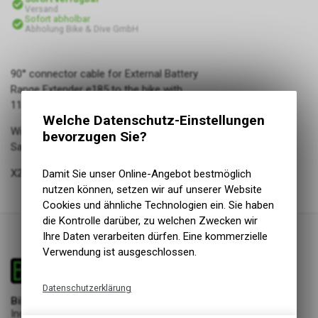
Versand
Sofort abholbar
Abholung Bike & Dive GmbH
90° connector cable for External Battery
Range Extender e185 to the bike with
110mm cable length.
Welche Datenschutz-Einstellungen
Wird meistens für die Montage des Range Extender am
bevorzugen Sie?
Sattelrohr verwendet.
X20 & X30 System
Damit Sie unser Online-Angebot bestmöglich
nutzen können, setzen wir auf unserer Website
Cookies und ähnliche Technologien ein. Sie haben
die Kontrolle darüber, zu welchen Zwecken wir
Ihre Daten verarbeiten dürfen. Eine kommerzielle
Verwendung ist ausgeschlossen.
Datenschutzerklärung
Bike & Dive GmbH
Technische Funktionen
Industriestrasse 17