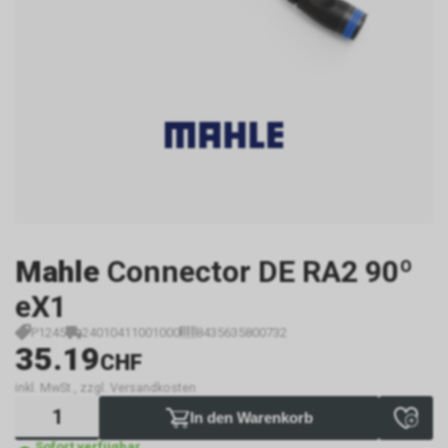
Mahle
Connector DE RA2 90º
eX1
P1245
24010411001000
8435635800732
35.19
CHF
inkl. MwSt., zzgl. Versandkosten
In den Warenkorb
Sofort verfügbar