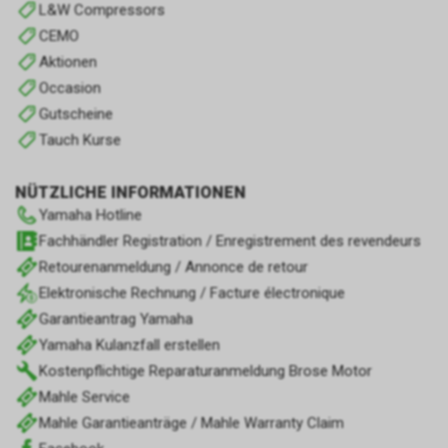
L&W Compressors
CEMO
Aktionen
Occasion
Gutscheine
Tauch Kurse
NÜTZLICHE INFORMATIONEN
Yamaha Hotline
Fachhändler Registration / Enregistrement des revendeurs
Retourenanmeldung / Annonce de retour
Elektronische Rechnung / Facture électronique
Garantieantrag Yamaha
Yamaha Kulanzfall erstellen
Kostenpflichtige Reparaturanmeldung Brose Motor
Mahle Service
Mahle Garantieanträge / Mahle Warranty Claim