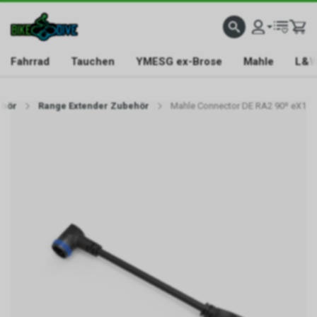
Fahrrad
Tauchen
YMESG ex-Brose
Mahle
L&W
ehör
Range Extender Zubehör
Mahle Connector DE RA2 90º eX1