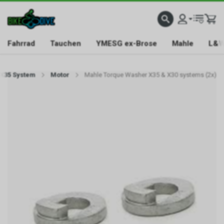
Fahrrad
Tauchen
YMESG ex-Brose
Mahle
L&W
X35 System
Motor
Mahle Torque Washer X35 & X30 systems (2x)