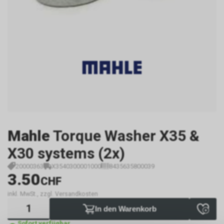
Mahle
Torque Washer X35 &
X30 systems (2x)
20000363
X3540300001000
8435635800039
3.50
CHF
inkl. MwSt., zzgl. Versandkosten
In den Warenkorb
Sofort verfügbar