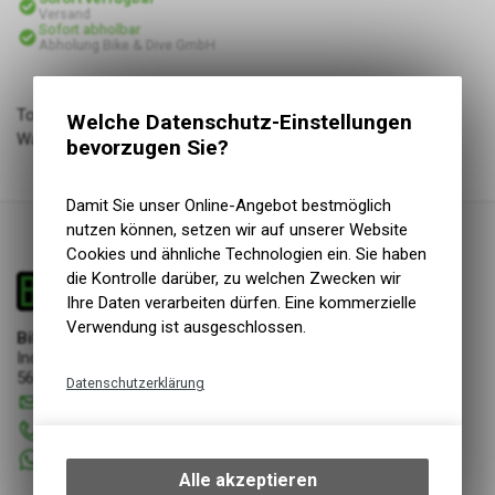
Versand
Sofort abholbar
Abholung Bike & Dive GmbH
Torque washer for all X35 & X30 drive units
Welche Datenschutz-Einstellungen
Warengruppe: Service-Center
bevorzugen Sie?
Damit Sie unser Online-Angebot bestmöglich
nutzen können, setzen wir auf unserer Website
Cookies und ähnliche Technologien ein. Sie haben
die Kontrolle darüber, zu welchen Zwecken wir
Ihre Daten verarbeiten dürfen. Eine kommerzielle
Verwendung ist ausgeschlossen.
Bike & Dive GmbH
Industriestrasse 17
5644 Auw
Datenschutzerklärung
info
@
bikeanddive.ch
Technische Funktionen
056 670 22 22
Wir erfassen und speichern
+41 76 7507072
bestimmte Interaktionen und
Alle akzeptieren