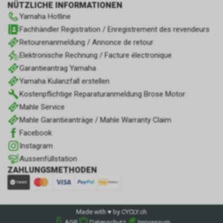
NÜTZLICHE INFORMATIONEN
Yamaha Hotline
Fachhändler Registration / Enregistrement des revendeurs
Retourenanmeldung / Annonce de retour
Elektronische Rechnung / Facture électronique
Garantieantrag Yamaha
Yamaha Kulanzfall erstellen
Kostenpflichtige Reparaturanmeldung Brose Motor
Mahle Service
Mahle Garantieanträge / Mahle Warranty Claim
Facebook
Instagram
Aussenfüllstation
ZAHLUNGSMETHODEN
Made with ♥ by CYCLY.ch
AGB
Datenschutz
Impressum