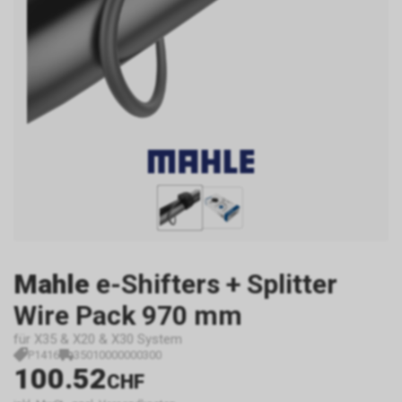
Mahle
e-Shifters + Splitter
Wire Pack 970 mm
für X35 & X20 & X30 System
P1416
35010000000300
100.52
CHF