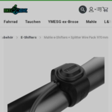
Fahrrad
Tauchen
YMESG ex-Brose
Mahle
L&W
Zubehör
E-Shifters
Mahle e-Shifters + Splitter Wire Pack 970 mm