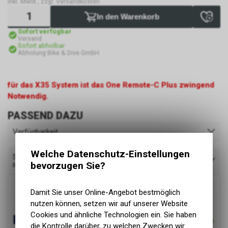
inkl. MwSt., zzgl. Versandkosten
In den Warenkorb
Sofort verfügbar
Versand
Sofort abholbar
Abholung Bike & Dive GmbH
für das X35 System ist das One Remote-C Plus zwingend
Notwendig.
PASSEND DAZU
Verfügbarkeit
Welche Datenschutz-Einstellungen
Sortieren nach
bevorzugen Sie?
Relevanz
Damit Sie unser Online-Angebot bestmöglich
nutzen können, setzen wir auf unserer Website
Cookies und ähnliche Technologien ein. Sie haben
die Kontrolle darüber, zu welchen Zwecken wir