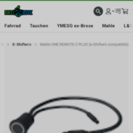
Fahrrad
Tauchen
YMESG ex-Brose
Mahle
L&W
ör
E-Shifters
Mahle ONE REMOTE-C PLUS (e-Shifters compatible)