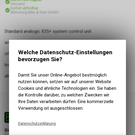
Versand
Sofort abholbar
Abholung Bike & Dive GmbH
Standard analogic X35+ system control unit
with on button and LED ring for: system on /
Welche Datenschutz-Einstellungen
off, battery and system information, Assist
bevorzugen Sie?
level control and lights On / Off. This version
Damit Sie unser Online-Angebot bestmöglich
allows compatibility with MAHLE e-shifters.
nutzen können, setzen wir auf unserer Website
Cookies und ähnliche Technologien ein. Sie haben
die Kontrolle darüber, zu welchen Zwecken wir
Ihre Daten verarbeiten dürfen. Eine kommerzielle
Verwendung ist ausgeschlossen.
Datenschutzerklärung
Bike & Dive GmbH
Technische Funktionen