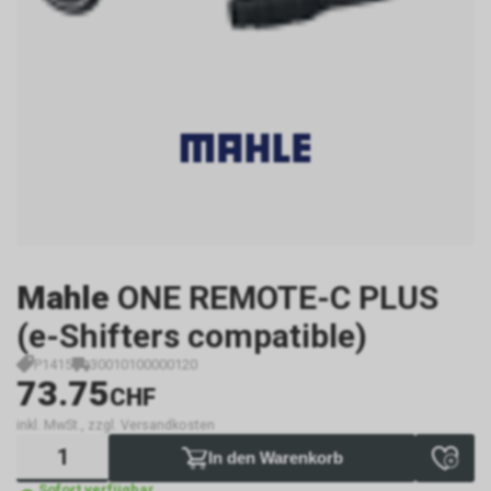
Mahle
ONE REMOTE-C PLUS
(e-Shifters compatible)
P1415
30010100000120
73.75
CHF
inkl. MwSt., zzgl. Versandkosten
In den Warenkorb
Sofort verfügbar