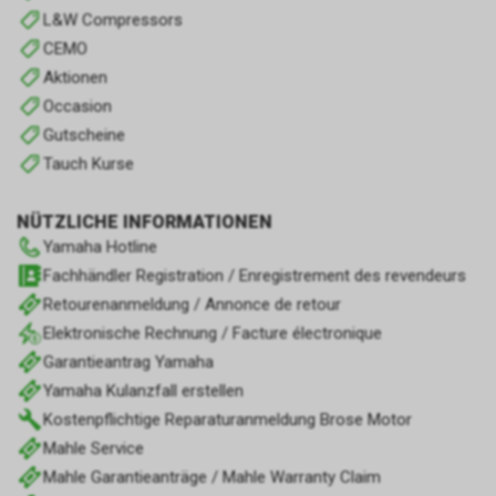
L&W Compressors
CEMO
Aktionen
Occasion
Gutscheine
Tauch Kurse
NÜTZLICHE INFORMATIONEN
Yamaha Hotline
Fachhändler Registration / Enregistrement des revendeurs
Retourenanmeldung / Annonce de retour
Elektronische Rechnung / Facture électronique
Garantieantrag Yamaha
Yamaha Kulanzfall erstellen
Kostenpflichtige Reparaturanmeldung Brose Motor
Mahle Service
Mahle Garantieanträge / Mahle Warranty Claim