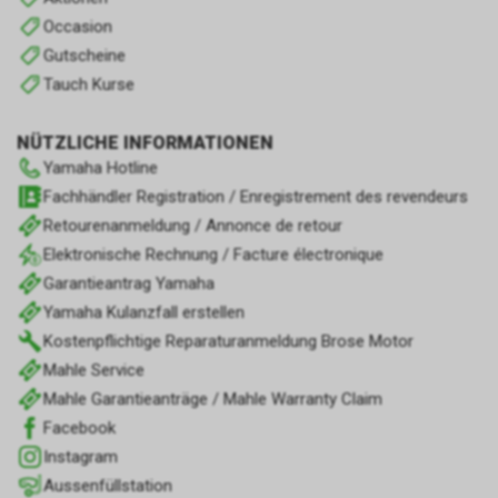
Occasion
Gutscheine
Tauch Kurse
NÜTZLICHE INFORMATIONEN
Yamaha Hotline
Fachhändler Registration / Enregistrement des revendeurs
Retourenanmeldung / Annonce de retour
Elektronische Rechnung / Facture électronique
Garantieantrag Yamaha
Yamaha Kulanzfall erstellen
Kostenpflichtige Reparaturanmeldung Brose Motor
Mahle Service
Mahle Garantieanträge / Mahle Warranty Claim
Facebook
Instagram
Aussenfüllstation