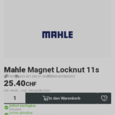
Mahle
Magnet Locknut 11s
P403
X35 401 000 01 000
8435635800022
25.40
CHF
inkl. MwSt., zzgl. Versandkosten
In den Warenkorb
Sofort verfügbar
Versand
Sofort abholbar