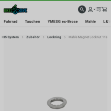
Fahrrad
Tauchen
YMESG ex-Brose
Mahle
L&W
X35 System
Zubehör
Lockring
Mahle Magnet Locknut 11s