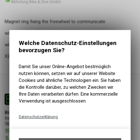
Abholung Bike & Dive GmbH
Magnet ring fixing the freewheel to communicate
with the PAS Sensor. Compatible
Welche Datenschutz-Einstellungen
with cassettes of 10 and 11 speeds.
bevorzugen Sie?
X20 & X35 & X30 System
Damit Sie unser Online-Angebot bestmöglich
nutzen können, setzen wir auf unserer Website
Cookies und ähnliche Technologien ein. Sie haben
die Kontrolle darüber, zu welchen Zwecken wir
Ihre Daten verarbeiten dürfen. Eine kommerzielle
Verwendung ist ausgeschlossen.
Bike & Dive GmbH
Datenschutzerklärung
Industriestrasse 17
5644 Auw
Technische Funktionen
info
@
bikeanddive.ch
Wir erfassen und speichern
056 670 22 22