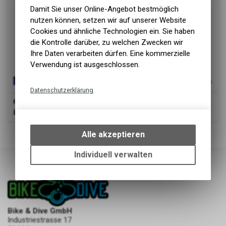
Damit Sie unser Online-Angebot bestmöglich
nutzen können, setzen wir auf unserer Website
Cookies und ähnliche Technologien ein. Sie haben
die Kontrolle darüber, zu welchen Zwecken wir
Ihre Daten verarbeiten dürfen. Eine kommerzielle
Verwendung ist ausgeschlossen.
Datenschutzerklärung
Mahle
X20 Drive Unit Gen 2
Technische Funktionen
819.90
CHF
Wir erfassen und speichern
4
von
4
Produkten
bestimmte Interaktionen und
Alle akzeptieren
Einstellungen auf Ihrem Gerät,
um die grundlegenden
Individuell verwalten
Funktionen unseres Online-
Angebots, wie die Verwendung
des Warenkorbs, zu
ermöglichen. Bitte beachten Sie,
dass die gespeicherten Daten
Bike & Dive GmbH
keinerlei Rückschlüsse auf Ihre
Industriestrasse 17