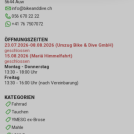
persönlichen Informationen
5644 Auw
zulassen.
info
@
bikeanddive.ch
056 670 22 22
+41 76 7507072
ÖFFNUNGSZEITEN
23.07.2026-08.08.2026 (Umzug Bike & Dive GmbH)
geschlossen
15.08.2026 (Mariä Himmelfahrt)
geschlossen
Montag - Donnerstag
13:30 - 18:00 Uhr
Freitag
13:30 - 16:00 Uhr (nach Vereinbarung)
KATEGORIEN
Fahrrad
Tauchen
YMESG ex-Brose
Mahle