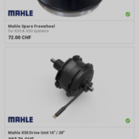
Mahle
Spare Freewheel
for X35 & X30 systems
72.00
CHF
Mahle
X30 Drive Unit 16” / 20”