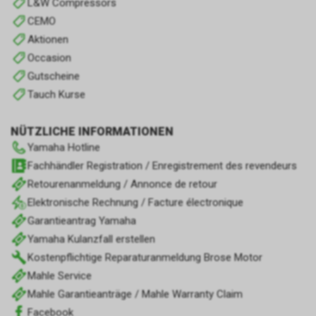
L&W Compressors
CEMO
Aktionen
Occasion
Gutscheine
Tauch Kurse
NÜTZLICHE INFORMATIONEN
Yamaha Hotline
Fachhändler Registration / Enregistrement des revendeurs
Retourenanmeldung / Annonce de retour
Elektronische Rechnung / Facture électronique
Garantieantrag Yamaha
Yamaha Kulanzfall erstellen
Kostenpflichtige Reparaturanmeldung Brose Motor
Mahle Service
Mahle Garantieanträge / Mahle Warranty Claim
Facebook