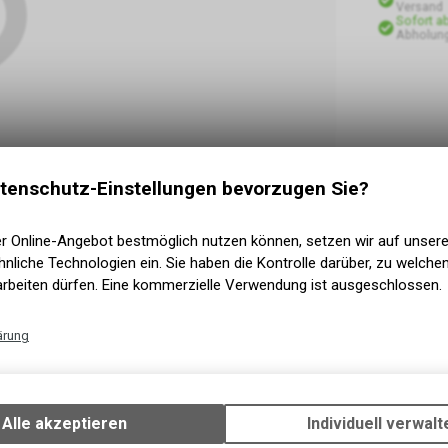
Versand
Sofort a
Abholung
tenschutz-Einstellungen bevorzugen Sie?
er Online-Angebot bestmöglich nutzen können, setzen wir auf unser
nliche Technologien ein. Sie haben die Kontrolle darüber, zu welch
arbeiten dürfen. Eine kommerzielle Verwendung ist ausgeschlossen.
ärung
Technische Funktionen
Wir erfassen und speichern bestimmte Interaktionen und Einstellun
Ihrem Gerät, um die grundlegenden Funktionen unseres Online-Angeb
Alle akzeptieren
Individuell verwalt
Verwendung des Warenkorbs, zu ermöglichen. Bitte beachten Sie, d