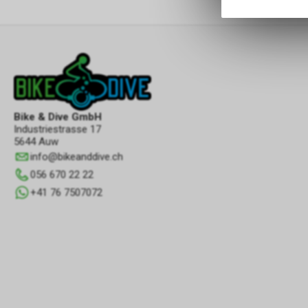
Bike & Dive GmbH
Industriestrasse 17
5644 Auw
info
@
bikeanddive.ch
056 670 22 22
+41 76 7507072