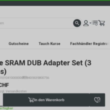
Gutscheine
Tauch Kurse
Fachhändler Registrat
e
SRAM DUB Adapter Set (3
s)
41010410000000
8435635800756
CHF
 zzgl. Versandkosten
In den Warenkorb
verfügbar