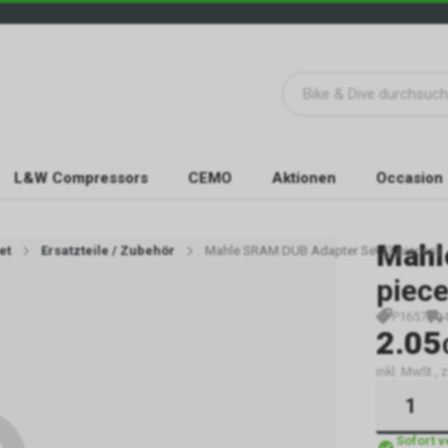
L&W Compressors
CEMO
Aktionen
Occasion
Mahl
et
Ersatzteile / Zubehör
Mahle SRAM DUB Adapter Set (3 pieces)
piece
P1657
2.05
inkl. MwSt.,
Sofort 