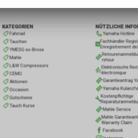
gespeicherten Daten keinerlei Rückschlüsse auf Ihre persönlichen I
zulassen.
KATEGORIEN
NÜTZLICHE INF
Fahrrad
Yamaha Hotline
Fachhändler Regist
Tauchen
Enregistrement de
YMESG ex-Brose
Retourenanmeldu
Mahle
retour
L&W Compressors
Elektronische Rec
électronique
CEMO
Garantieantrag 
Aktionen
Yamaha Kulanzfall
Occasion
Kostenpflichtige
Gutscheine
Reparaturanmeldu
Tauch Kurse
Mahle Service
Mahle Garantieant
Warranty Claim
Facebook