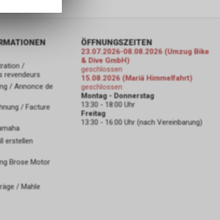
nformationen
ORMATIONEN
ÖFFNUNGSZEITEN
23.07.2026-08.08.2026 (Umzug Bike
& Dive GmbH)
ration /
geschlossen
s revendeurs
15.08.2026 (Mariä Himmelfahrt)
ng / Annonce de
geschlossen
Montag - Donnerstag
13:30 - 18:00 Uhr
hnung / Facture
Freitag
13:30 - 16:00 Uhr (nach Vereinbarung)
Yamaha
 erstellen
ng Brose Motor
räge / Mahle