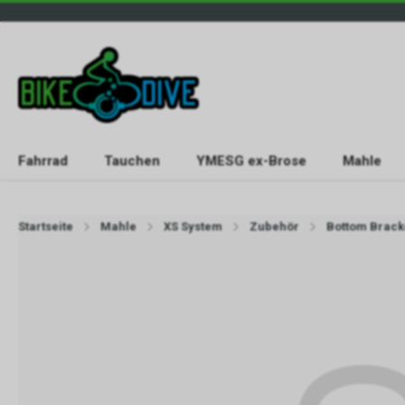
Fahrrad
Tauchen
YMESG ex-Brose
Mahle
Startseite
Mahle
XS System
Zubehör
Bottom Brack