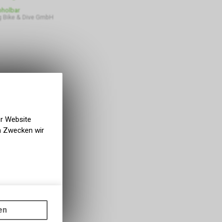
bholbar
 Bike & Dive GmbH
er Website
en Zwecken wir
gen auf
ots, wie die
en
ass die