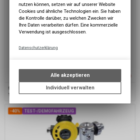
nutzen können, setzen wir auf unserer Website
Cookies und ähnliche Technologien ein. Sie haben
die Kontrolle darüber, zu welchen Zwecken wir
Ihre Daten verarbeiten dürfen. Eine kommerzielle
Verwendung ist ausgeschlossen.
Datenschutzerklärung
Technische Funktionen
Wir erfassen und speichern
bestimmte Interaktionen und
Alle akzeptieren
Einstellungen auf Ihrem Gerät,
um die grundlegenden
Individuell verwalten
Scubapro
Go Sport Fin, div. farben und grössen
Funktionen unseres Online-
129.90
CHF
Angebots, wie die Verwendung
des Warenkorbs, zu
-40%
TEST-/DEMOFAHRZEUG
ermöglichen. Bitte beachten Sie,
dass die gespeicherten Daten
keinerlei Rückschlüsse auf Ihre
persönlichen Informationen
zulassen.