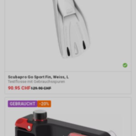
Scubapro
Go Sport Fin, Weiss, L
Testflosse mit Gebrauchsspuren
90.95
CHF
129.90
CHF
GEBRAUCHT
-20%