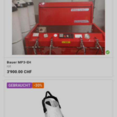
Bauer
MP3-EH
rot
3'900.00
CHF
GEBRAUCHT
-30%