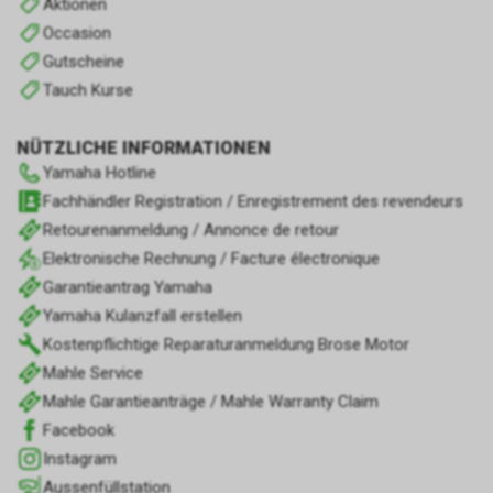
Aktionen
Occasion
Gutscheine
Tauch Kurse
NÜTZLICHE INFORMATIONEN
Yamaha Hotline
Fachhändler Registration / Enregistrement des revendeurs
Retourenanmeldung / Annonce de retour
Elektronische Rechnung / Facture électronique
Garantieantrag Yamaha
Yamaha Kulanzfall erstellen
Kostenpflichtige Reparaturanmeldung Brose Motor
Mahle Service
Mahle Garantieanträge / Mahle Warranty Claim
Facebook
Instagram
Aussenfüllstation