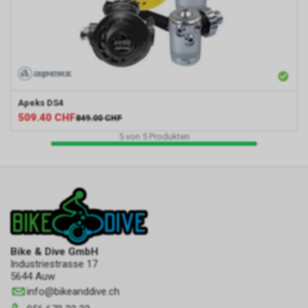
Apeks
DS4
509.40
CHF
849.00
CHF
5
von
5
Produkten
Bike & Dive GmbH
Industriestrasse 17
5644 Auw
info
@
bikeanddive.ch