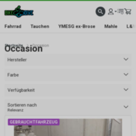
Fahrrad
Tauchen
YMESG ex-Brose
Mahle
L&W
Startseite
Occasion
Occasion
Hersteller
Farbe
Verfügbarkeit
Sortieren nach
Relevanz
GEBRAUCHTFAHRZEUG