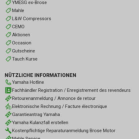
YMESG ex-Brose
Mahle
L&W Compressors
CEMO
Aktionen
Occasion
Gutscheine
Tauch Kurse
NÜTZLICHE INFORMATIONEN
Yamaha Hotline
Fachhändler Registration / Enregistrement des revendeurs
Retourenanmeldung / Annonce de retour
Elektronische Rechnung / Facture électronique
Garantieantrag Yamaha
Yamaha Kulanzfall erstellen
Kostenpflichtige Reparaturanmeldung Brose Motor
Mahle Service