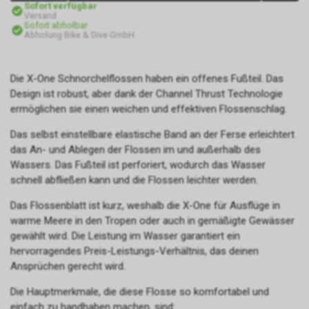
Sofort verfügbar
Versand
Sofort abholbar
Abholung Bike & Dive GmbH
Die X-One Schnorchelflossen haben ein offenes Fußteil. Das
Design ist robust, aber dank der Channel Thrust Technologie
ermöglichen sie einen weichen und effektiven Flossenschlag.
Das selbst einstellbare elastische Band an der Ferse erleichtert
das An- und Ablegen der Flossen im und außerhalb des
Wassers. Das Fußteil ist perforiert, wodurch das Wasser
schnell abfließen kann und die Flossen leichter werden.
Das Flossenblatt ist kurz, weshalb die X-One für Ausflüge in
warme Meere in den Tropen oder auch in gemäßigte Gewässer
gewählt wird. Die Leistung im Wasser garantiert ein
hervorragendes Preis-Leistungs-Verhältnis, das deinen
Ansprüchen gerecht wird.
Die Hauptmerkmale, die diese Flosse so komfortabel und
einfach zu handhaben machen, sind: