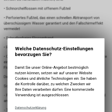
• Schnorchelflossen mit offenem Fußteil
• Perforiertes Fußteil, das einen schnellen Abtransport von
überschüssigem Wasser garantiert und den Fallschirmeffekt
vermeidet
• Schnallenfreies Flossenband
• Reisefreundliches kurzes Flossenblatt
Welche Datenschutz-Einstellungen
bevorzugen Sie?
• Channel-Thrust-Technologie, die dank weicher Längseinsätze
eine kontrollierte Verformung des Flossenblatts beim
Damit Sie unser Online-Angebot bestmöglich
Flossenschlag ermöglicht.
nutzen können, setzen wir auf unserer Website
Die Flosse ist in den Farben Gelb, Weiß und Blau erhältlich.
Cookies und ähnliche Technologien ein. Sie haben
die Kontrolle darüber, zu welchen Zwecken wir
So verwendest du die X-One Schnorchelflossen:
Ihre Daten verarbeiten dürfen. Eine kommerzielle
Verwendung ist ausgeschlossen.
- Flossen erleichtern die Bewegung durch das Wasser, sowohl
an der Oberfläche als auch beim Tauchen.
Datenschutzerklärung
- Trage deine Flossen nur, wenn du im Wasser bist, oder