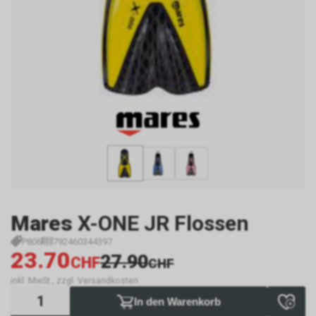
Mares
X-ONE JR Flossen
P806
792460344397
23.70
27.90
CHF
CHF
inkl. MwSt., zzgl. Versandkosten
In den Warenkorb