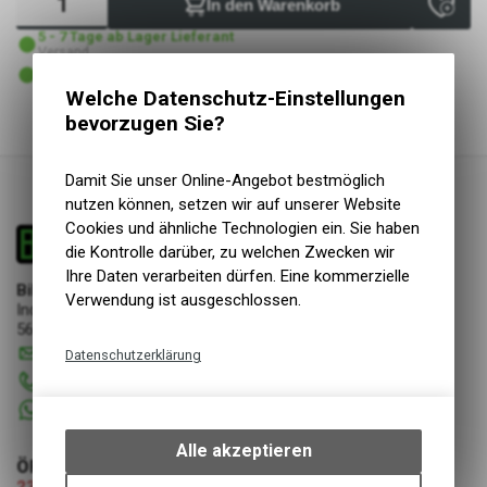
In den Warenkorb
5 - 7 Tage ab Lager Lieferant
Versand
5 - 7 Tage ab Lager Lieferant
Abholung Bike & Dive GmbH
Welche Datenschutz-Einstellungen
bevorzugen Sie?
Damit Sie unser Online-Angebot bestmöglich
nutzen können, setzen wir auf unserer Website
Cookies und ähnliche Technologien ein. Sie haben
die Kontrolle darüber, zu welchen Zwecken wir
Ihre Daten verarbeiten dürfen. Eine kommerzielle
Bike & Dive GmbH
Verwendung ist ausgeschlossen.
Industriestrasse 17
5644 Auw
info
@
bikeanddive.ch
Datenschutzerklärung
056 670 22 22
Technische Funktionen
+41 76 7507072
Wir erfassen und speichern
bestimmte Interaktionen und
Alle akzeptieren
ÖFFNUNGSZEITEN
Einstellungen auf Ihrem Gerät,