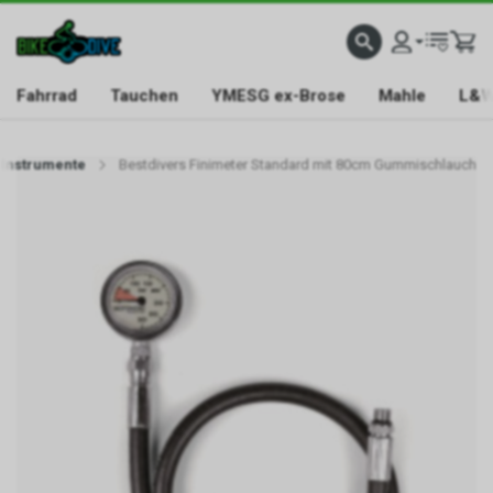
Fahrrad
Tauchen
YMESG ex-Brose
Mahle
L&W
Instrumente
Bestdivers Finimeter Standard mit 80cm Gummischlauch