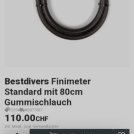
Bestdivers
Finimeter
Standard mit 80cm
Gummischlauch
P2204
AB0770ST
110.00
CHF
inkl. MwSt., zzgl. Versandkosten