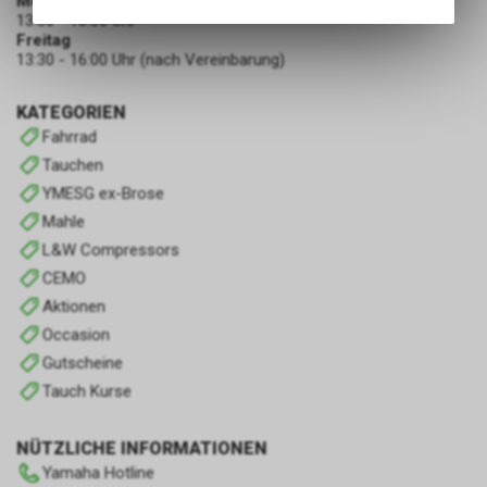
Montag - Donnerstag
Angebots, wie die Verwendung
13:30 - 18:00 Uhr
des Warenkorbs, zu
Freitag
ermöglichen. Bitte beachten Sie,
13:30 - 16:00 Uhr (nach Vereinbarung)
dass die gespeicherten Daten
keinerlei Rückschlüsse auf Ihre
KATEGORIEN
persönlichen Informationen
Fahrrad
zulassen.
Tauchen
YMESG ex-Brose
Mahle
L&W Compressors
CEMO
Aktionen
Occasion
Gutscheine
Tauch Kurse
NÜTZLICHE INFORMATIONEN
Yamaha Hotline