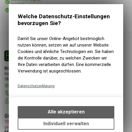
Versand
Sofort abholbar
Abholung Bike & Dive GmbH
Welche Datenschutz-Einstellungen
bevorzugen Sie?
Damit Sie unser Online-Angebot bestmöglich
nutzen können, setzen wir auf unserer Website
Cookies und ähnliche Technologien ein. Sie haben
die Kontrolle darüber, zu welchen Zwecken wir
Ihre Daten verarbeiten dürfen. Eine kommerzielle
Bike & Dive GmbH
Verwendung ist ausgeschlossen.
Industriestrasse 17
5644 Auw
info
@
bikeanddive.ch
Datenschutzerklärung
056 670 22 22
Technische Funktionen
+41 76 7507072
Wir erfassen und speichern
bestimmte Interaktionen und
Alle akzeptieren
Einstellungen auf Ihrem Gerät,
ÖFFNUNGSZEITEN
15.08.2026 (Mariä Himmelfahrt)
um die grundlegenden
Individuell verwalten
geschlossen
Funktionen unseres Online-