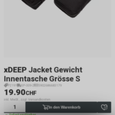
xDEEP
Jacket Gewicht
Innentasche Grösse S
P2191
SP-009-2
5902686683179
19.90
CHF
inkl. MwSt., zzgl. Versandkosten
In den Warenkorb
Sofort verfügbar