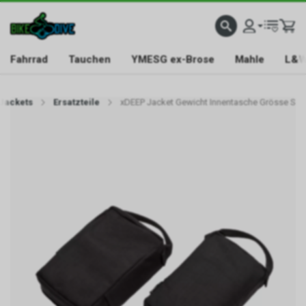
Fahrrad
Tauchen
YMESG ex-Brose
Mahle
L&W
Jackets
Ersatzteile
xDEEP Jacket Gewicht Innentasche Grösse S