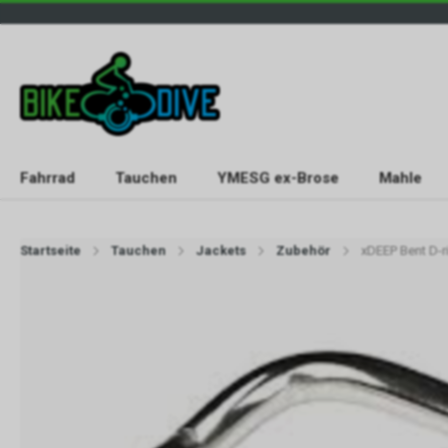
Fahrrad
Tauchen
YMESG ex-Brose
Mahle
Startseite
Tauchen
Jackets
Zubehör
xDEEP Bent D-r