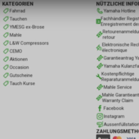
KATEGORIEN
NÜTZLICHE INF
Fahrrad
Yamaha Hotline
Fachhändler Regist
Tauchen
Enregistrement de
YMESG ex-Brose
Retourenanmeldu
Mahle
retour
L&W Compressors
Elektronische Rec
électronique
CEMO
Garantieantrag 
Aktionen
Yamaha Kulanzfall
Occasion
Kostenpflichtige
Gutscheine
Reparaturanmeldu
Tauch Kurse
Mahle Service
Mahle Garantieant
Warranty Claim
Facebook
Instagram
Aussenfüllstatio
ZAHLUNGSMETH