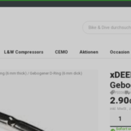
L&W Compressors
CEMO
Aktionen
Occasion
xDEE
ing (6 mm thick) / Gebogener D-Ring (6 mm dick)
Gebo
P3336
2.90
inkl. MwSt.,
Sofort 