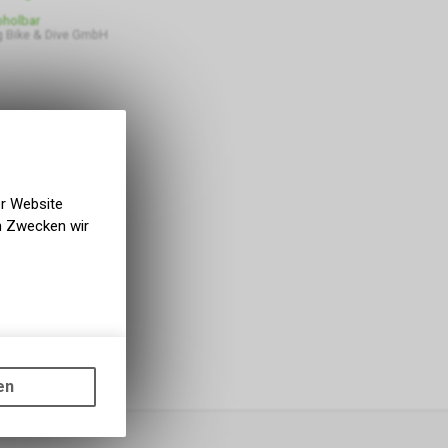
bholbar
 Bike & Dive GmbH
er Website
en Zwecken wir
gen auf
ots, wie die
en
ass die
nformationen