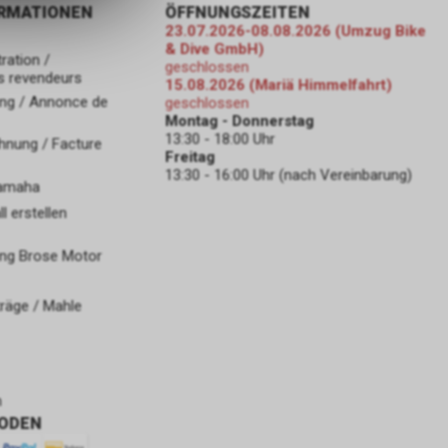
ORMATIONEN
ÖFFNUNGSZEITEN
23.07.2026-08.08.2026 (Umzug Bike
& Dive GmbH)
ration /
geschlossen
s revendeurs
15.08.2026 (Mariä Himmelfahrt)
ng / Annonce de
geschlossen
Montag - Donnerstag
13:30 - 18:00 Uhr
hnung / Facture
Freitag
13:30 - 16:00 Uhr (nach Vereinbarung)
Yamaha
 erstellen
ng Brose Motor
räge / Mahle
n
ODEN