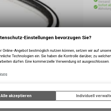
Versand
Sofort a
Abholung
tenschutz-Einstellungen bevorzugen Sie?
er Online-Angebot bestmöglich nutzen können, setzen wir auf unser
nliche Technologien ein. Sie haben die Kontrolle darüber, zu welch
arbeiten dürfen. Eine kommerzielle Verwendung ist ausgeschlossen.
ärung
Technische Funktionen
Wir erfassen und speichern bestimmte Interaktionen und Einstellun
Ihrem Gerät, um die grundlegenden Funktionen unseres Online-Angeb
Alle akzeptieren
Individuell verwalt
Verwendung des Warenkorbs, zu ermöglichen. Bitte beachten Sie, d
gespeicherten Daten keinerlei Rückschlüsse auf Ihre persönlichen I
zulassen.