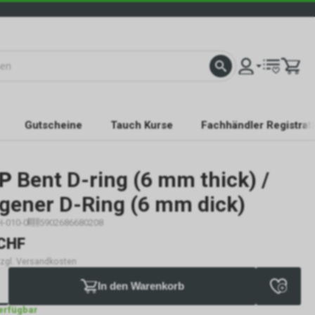
Gutscheine
Tauch Kurse
Fachhändler Registrat
P
Bent D-ring (6 mm thick) /
gener D-Ring (6 mm dick)
H-010-0
5902686680208
CHF
 zzgl. Versandkosten
In den Warenkorb
verfügbar