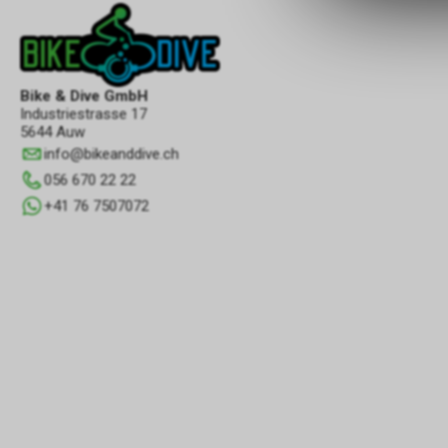
Bike & Dive GmbH
Industriestrasse 17
5644 Auw
info
@
bikeanddive.ch
056 670 22 22
+41 76 7507072