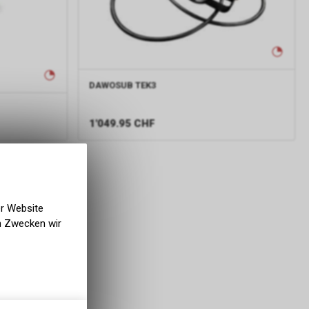
DAWOSUB
TEK3
1'049.95
CHF
er Website
en Zwecken wir