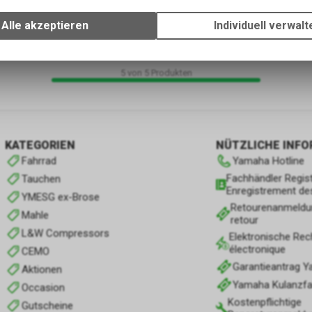
Wir erfassen und speichern bestimmte Interaktionen und Einstellun
Ihrem Gerät, um die grundlegenden Funktionen unseres Online-Angeb
Alle akzeptieren
Individuell verwalt
Verwendung des Warenkorbs, zu ermöglichen. Bitte beachten Sie, d
gespeicherten Daten keinerlei Rückschlüsse auf Ihre persönlichen I
zulassen.
5
von
5
Produkten
KATEGORIEN
NÜTZLICHE INF
Fahrrad
Yamaha Hotline
Fachhändler Regist
Tauchen
Enregistrement de
YMESG ex-Brose
Retourenanmeldu
Mahle
retour
L&W Compressors
Elektronische Rec
électronique
CEMO
Garantieantrag 
Aktionen
Yamaha Kulanzfall
Occasion
Kostenpflichtige
Gutscheine