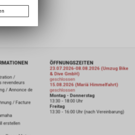
gen auf
ots, wie die
en
ass die
nformationen
ORMATIONEN
ÖFFNUNGSZEITEN
23.07.2026-08.08.2026 (Umzug Bike
& Dive GmbH)
ration /
geschlossen
s revendeurs
15.08.2026 (Mariä Himmelfahrt)
ng / Annonce de
geschlossen
Montag - Donnerstag
13:30 - 18:00 Uhr
hnung / Facture
Freitag
13:30 - 16:00 Uhr (nach Vereinbarung)
Yamaha
 erstellen