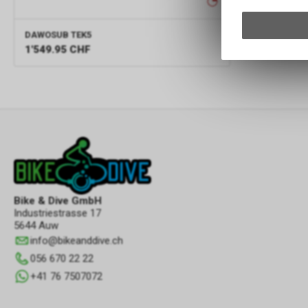
DAWOSUB
TEK5
1'549.95
CHF
Bike & Dive GmbH
Industriestrasse 17
5644 Auw
info
@
bikeanddive.ch
056 670 22 22
+41 76 7507072