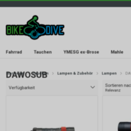
Fahrrad
Tauchen
YMESG ex-Brose
Mahle
DAWOSUB
Startseite
Tauchen
Lampen & Zubehör
Lampen
DA
Sortieren na
Verfügbarkeit
Relevanz