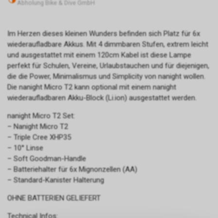
Abholung Bike & Dive GmbH
Im Herzen dieses kleinen Wunders befinden sich Platz für 6x
wiederaufladbare Akkus. Mit 4 dimmbaren Stufen, extrem leicht
und ausgestattet mit einem 120cm Kabel ist diese Lampe
perfekt für Schulen, Vereine, Urlaubstauchen und für diejenigen,
die die Power, Minimalismus und Simplicity von nanight wollen.
Die nanight Micro T2 kann optional mit einem nanight
wiederaufladbaren Akku-Block (Li.ion) ausgestattet werden.
nanight Micro T2 Set:
– Nanight Micro T2
– Triple Cree XHP35
– 10° Linse
– Soft Goodman-Handle
– Batteriehalter für 6x Mignonzellen (AA)
– Standard-Kanister Halterung
OHNE BATTERIEN GELIEFERT
Technical Infos: