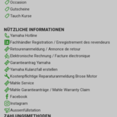
Occasion
Gutscheine
Tauch Kurse
NÜTZLICHE INFORMATIONEN
Yamaha Hotline
Fachhändler Registration / Enregistrement des revendeurs
Retourenanmeldung / Annonce de retour
Elektronische Rechnung / Facture électronique
Garantieantrag Yamaha
Yamaha Kulanzfall erstellen
Kostenpflichtige Reparaturanmeldung Brose Motor
Mahle Service
Mahle Garantieanträge / Mahle Warranty Claim
Facebook
Instagram
Aussenfüllstation
ZAHLUNGSMETHODEN