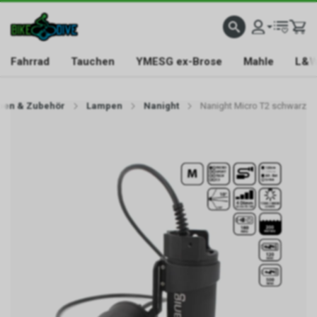
Fahrrad
Tauchen
YMESG ex-Brose
Mahle
L&W
pen & Zubehör
Lampen
Nanight
Nanight Micro T2 schwarz