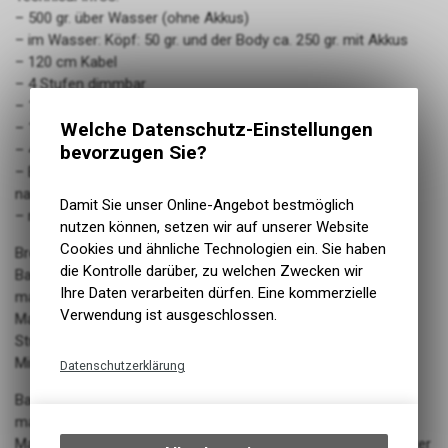
– 500 gr. über Wasser (ohne Akkus)
– im Wasser: Köpf: 50 gr. und der Body ca. 250 gr. mit Akkus
– 120 cm Kabel
– 4 Stufen dimmbar
– 100 meter
Welche Datenschutz-Einstellungen
– 1500 Lumen mit 6x Ni-MH Akkus
– 4000 Lumen mit 1x nanight Li-ion Akku Block
bevorzugen Sie?
– Empholene Batterie: 6x wiederaufladbare Ni-MH(AA) oder
nanight Li-ion Akku Block
Damit Sie unser Online-Angebot bestmöglich
– max 17V
nutzen können, setzen wir auf unserer Website
Cookies und ähnliche Technologien ein. Sie haben
Brenndauer Beispiele
die Kontrolle darüber, zu welchen Zwecken wir
Batterie Typ: 6x 2300 mAh – Ni-MH wiederaufladbare Akkus
Ihre Daten verarbeiten dürfen. Eine kommerzielle
max Leistung: 1500 Lumen
Verwendung ist ausgeschlossen.
Max Power: 3 Stunden (1 Std. voll und Rest mit reduzierter
Stufe)
Min. Power: 9 Stunden
Datenschutzerklärung
Technische Funktionen
Batterie Typ: 1x Wiederaufladbar nanight Li-ion Akku Block
max Leistung: 4000 Lumen
Wir erfassen und speichern
Max. Power: ca. 2 Stunden (50 min. voll und Rest mit reduzierter
bestimmte Interaktionen und