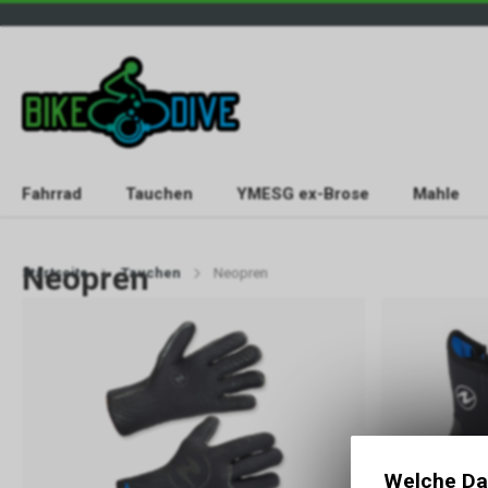
Fahrrad
Tauchen
YMESG ex-Brose
Mahle
Neopren
Startseite
Tauchen
Neopren
Welche Da