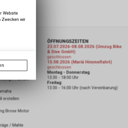
er Website
en Zwecken wir
ORMATIONEN
ÖFFNUNGSZEITEN
23.07.2026-08.08.2026 (Umzug Bike
& Dive GmbH)
ration /
geschlossen
gen auf
s revendeurs
15.08.2026 (Mariä Himmelfahrt)
ots, wie die
en
ng / Annonce de
geschlossen
ass die
Montag - Donnerstag
nformationen
13:30 - 18:00 Uhr
hnung / Facture
Freitag
13:30 - 16:00 Uhr (nach Vereinbarung)
Yamaha
 erstellen
ng Brose Motor
räge / Mahle