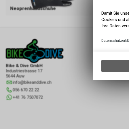
Neoprenhandschuhe
Neoprenfü
Damit Sie uns
Cookies und äh
Ihre Daten ver
Datenschutzerkl
Bike & Dive GmbH
Industriestrasse 17
5644 Auw
info
@
bikeanddive.ch
056 670 22 22
+41 76 7507072