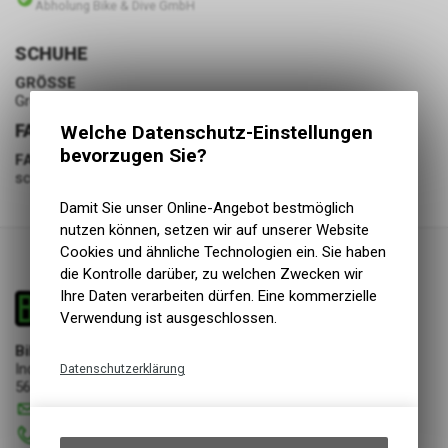
Abholung Bike & Dive GmbH
SCHUHE
GRÖSSE
Grösse 36
FARBE
Welche Datenschutz-Einstellungen
bevorzugen Sie?
FARBE
schwarz
Damit Sie unser Online-Angebot bestmöglich
nutzen können, setzen wir auf unserer Website
Cookies und ähnliche Technologien ein. Sie haben
die Kontrolle darüber, zu welchen Zwecken wir
Ihre Daten verarbeiten dürfen. Eine kommerzielle
Verwendung ist ausgeschlossen.
Bike & Dive GmbH
Industriestrasse 17
Datenschutzerklärung
5644 Auw
Technische Funktionen
info
@
bikeanddive.ch
Wir erfassen und speichern
056 670 22 22