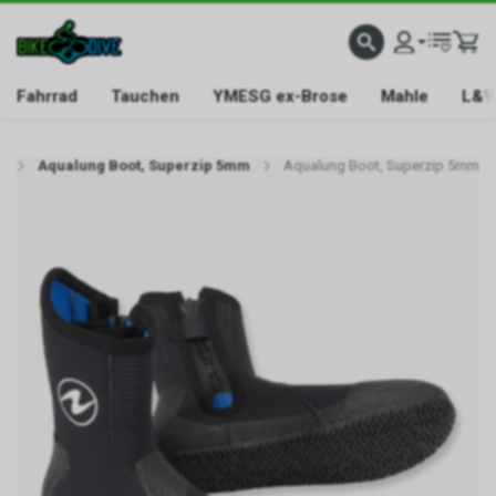
Fahrrad
Tauchen
YMESG ex-Brose
Mahle
L&W
e
Aqualung Boot, Superzip 5mm
Aqualung Boot, Superzip 5mm