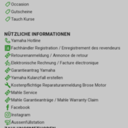
Occasion
Gutscheine
Tauch Kurse
NÜTZLICHE INFORMATIONEN
Yamaha Hotline
Fachhändler Registration / Enregistrement des revendeurs
Retourenanmeldung / Annonce de retour
Elektronische Rechnung / Facture électronique
Garantieantrag Yamaha
Yamaha Kulanzfall erstellen
Kostenpflichtige Reparaturanmeldung Brose Motor
Mahle Service
Mahle Garantieanträge / Mahle Warranty Claim
Facebook
Instagram
Aussenfüllstation