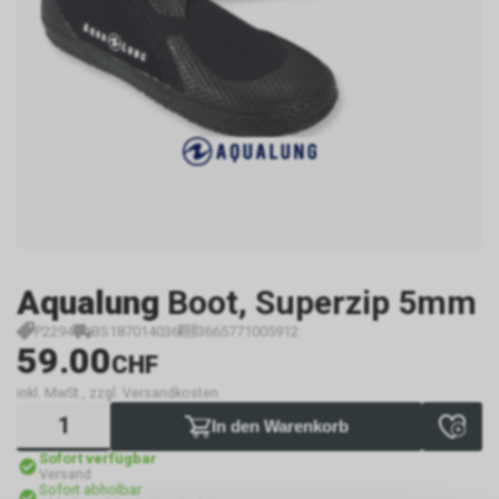
Aqualung
Boot, Superzip 5mm
P2294
BS187014036
3665771005912
59.00
CHF
inkl. MwSt., zzgl. Versandkosten
In den Warenkorb
Sofort verfügbar
Versand
Sofort abholbar