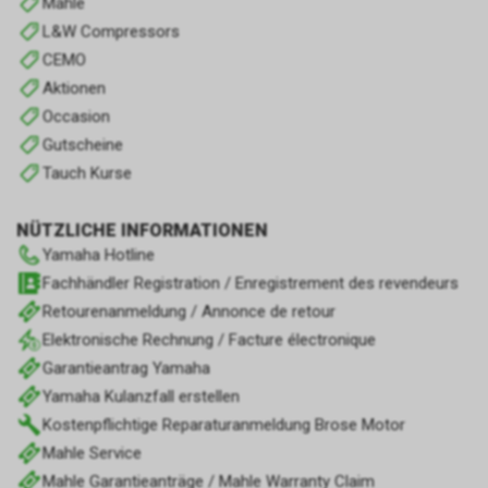
Mahle
L&W Compressors
CEMO
Aktionen
Occasion
Gutscheine
Tauch Kurse
NÜTZLICHE INFORMATIONEN
Yamaha Hotline
Fachhändler Registration / Enregistrement des revendeurs
Retourenanmeldung / Annonce de retour
Elektronische Rechnung / Facture électronique
Garantieantrag Yamaha
Yamaha Kulanzfall erstellen
Kostenpflichtige Reparaturanmeldung Brose Motor
Mahle Service
Mahle Garantieanträge / Mahle Warranty Claim