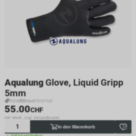
Aqualung
Glove, Liquid Gripp
5mm
P2292
3664372127122
55.00
CHF
inkl. MwSt., zzgl. Versandkosten
In den Warenkorb
Sofort verfügbar