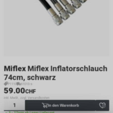
Miflex
Miflex Inflatorschlauch
74cm, schwarz
P1110
61013-s
59.00
CHF
inkl. MwSt., zzgl. Versandkosten
In den Warenkorb
5 - 7 Tage ab Lager Lieferant