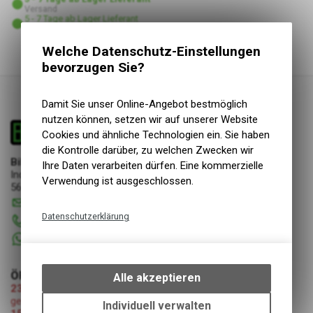
Versand
5 - 7 Tage ab Lager Lieferant
Abholung Bike & Dive GmbH
Welche Datenschutz-Einstellungen
bevorzugen Sie?
Damit Sie unser Online-Angebot bestmöglich
nutzen können, setzen wir auf unserer Website
Cookies und ähnliche Technologien ein. Sie haben
die Kontrolle darüber, zu welchen Zwecken wir
Bike & Dive GmbH
Ihre Daten verarbeiten dürfen. Eine kommerzielle
Industriestrasse 17
Verwendung ist ausgeschlossen.
5644 Auw
info
@
bikeanddive.ch
Datenschutzerklärung
056 670 22 22
+41 76 7507072
Technische Funktionen
Wir erfassen und speichern
bestimmte Interaktionen und
ÖFFNUNGSZEITEN
Alle akzeptieren
Einstellungen auf Ihrem Gerät,
23.07.2026-08.08.2026 (Umzug Bike & Dive GmbH)
geschlossen
um die grundlegenden
Individuell verwalten