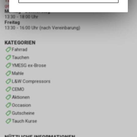
15.08.2026 (Mariä Himmelfahrt)
Funktionen unseres Online-
geschlossen
Angebots, wie die Verwendung
Montag - Donnerstag
des Warenkorbs, zu
13:30 - 18:00 Uhr
ermöglichen. Bitte beachten Sie,
Freitag
dass die gespeicherten Daten
13:30 - 16:00 Uhr (nach Vereinbarung)
keinerlei Rückschlüsse auf Ihre
persönlichen Informationen
KATEGORIEN
zulassen.
Fahrrad
Tauchen
YMESG ex-Brose
Mahle
L&W Compressors
CEMO
Aktionen
Occasion
Gutscheine
Tauch Kurse