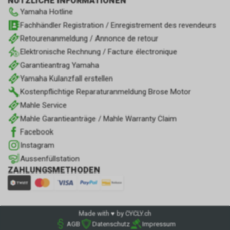
NÜTZLICHE INFORMATIONEN
Yamaha Hotline
Fachhändler Registration / Enregistrement des revendeurs
Retourenanmeldung / Annonce de retour
Elektronische Rechnung / Facture électronique
Garantieantrag Yamaha
Yamaha Kulanzfall erstellen
Kostenpflichtige Reparaturanmeldung Brose Motor
Mahle Service
Mahle Garantieanträge / Mahle Warranty Claim
Facebook
Instagram
Aussenfüllstation
ZAHLUNGSMETHODEN
Made with ♥ by CYCLY.ch
AGB
Datenschutz
Impressum