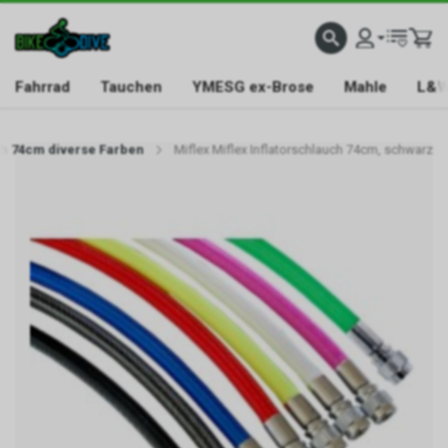
Fahrrad
Tauchen
YMESG ex-Brose
Mahle
L&W
ch 74cm diverse Farben
Miflex Miflex Inflatorschlauch 74cm, schwarz