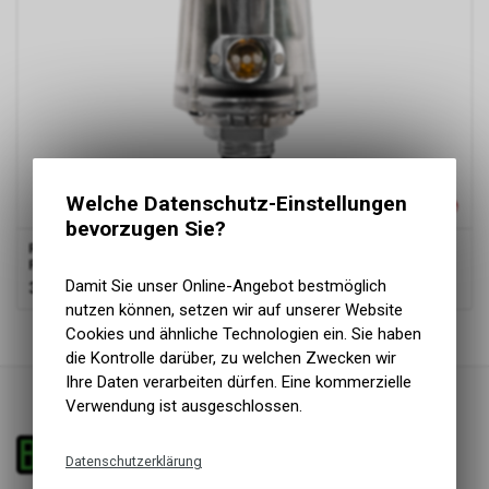
Welche Datenschutz-Einstellungen
bevorzugen Sie?
Ratio-Computers
Wireless Sender (Transmitter) mit LED
Farbcode
Damit Sie unser Online-Angebot bestmöglich
399.95
CHF
nutzen können, setzen wir auf unserer Website
2
von
2
Produkten
Cookies und ähnliche Technologien ein. Sie haben
die Kontrolle darüber, zu welchen Zwecken wir
Ihre Daten verarbeiten dürfen. Eine kommerzielle
Verwendung ist ausgeschlossen.
Datenschutzerklärung