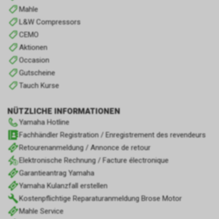
Mahle
L&W Compressors
CEMO
Aktionen
Occasion
Gutscheine
Tauch Kurse
NÜTZLICHE INFORMATIONEN
Yamaha Hotline
Fachhändler Registration / Enregistrement des revendeurs
Retourenanmeldung / Annonce de retour
Elektronische Rechnung / Facture électronique
Garantieantrag Yamaha
Yamaha Kulanzfall erstellen
Kostenpflichtige Reparaturanmeldung Brose Motor
Mahle Service