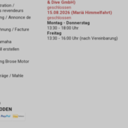
& Dive GmbH)
ration /
geschlossen
s revendeurs
15.08.2026 (Mariä Himmelfahrt)
ng / Annonce de
geschlossen
Montag - Donnerstag
13:30 - 18:00 Uhr
hnung / Facture
Freitag
13:30 - 16:00 Uhr (nach Vereinbarung)
Yamaha
 erstellen
ng Brose Motor
räge / Mahle
n
ODEN