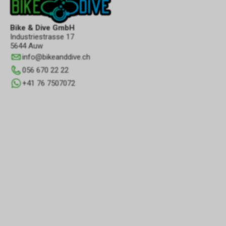
Bike & Dive GmbH
Industriestrasse 17
5644 Auw
info
@
bikeanddive.ch
056 670 22 22
+41 76 7507072