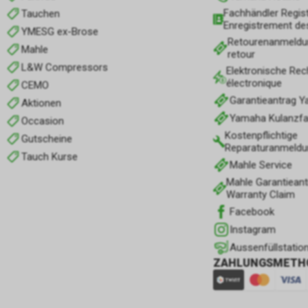
Fachhändler Regist
Tauchen
Enregistrement de
YMESG ex-Brose
Retourenanmeldu
Mahle
retour
L&W Compressors
Elektronische Rec
électronique
CEMO
Garantieantrag 
Aktionen
Yamaha Kulanzfall
Occasion
Kostenpflichtige
Gutscheine
Reparaturanmeldu
Tauch Kurse
Mahle Service
Mahle Garantieant
Warranty Claim
Facebook
Instagram
Aussenfüllstatio
ZAHLUNGSMETH