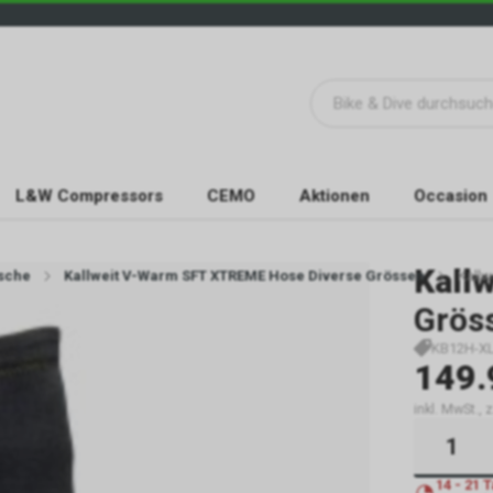
L&W Compressors
CEMO
Aktionen
Occasion
Kallw
sche
Kallweit V-Warm SFT XTREME Hose Diverse Grössen
Kall
Grös
KB12H-X
149.
inkl. MwSt.,
14 - 21 