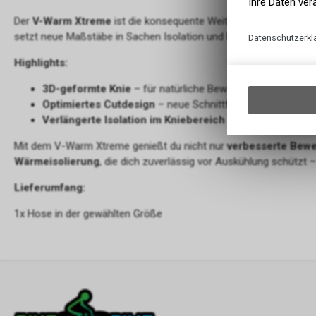
Ihre Daten ver
Der
V-Warm Xtreme
ist die konsequente Weiterentwicklung uns
setzt neue Maßstäbe in Sachen Isolation und Bewegungsfreiheit
Datenschutzerkl
Highlights:
3D-geformte Knie
– für natürliche Bewegungsfreiheit und m
Optimiertes Cutdesign
– neue Schnittführung für perfekt
Verlängerte Isolation im Kniebereich
– zusätzlicher Kom
Mit dem V-Warm Xtreme genießt du nicht nur
verbesserte Bewe
Wärmeisolierung
, die dich zuverlässig vor Auskühlung schützt 
Lieferumfang:
1x Hose in der gewählten Größe