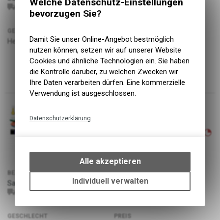
Welche Datenschutz-Einstellungen
L+
saros-sft-l1-69289
bevorzugen Sie?
GESCHLECHT
PREIS
Damit Sie unser Online-Angebot bestmöglich
Herren
399.00
CHF
nutzen können, setzen wir auf unserer Website
Cookies und ähnliche Technologien ein. Sie haben
die Kontrolle darüber, zu welchen Zwecken wir
Ihre Daten verarbeiten dürfen. Eine kommerzielle
Verwendung ist ausgeschlossen.
Datenschutzerklärung
ARTIKELNUMMER
P2377
Technische Funktionen
Wir erfassen und speichern
bestimmte Interaktionen und
Alle akzeptieren
Einstellungen auf Ihrem Gerät,
BEZEICHNUNG
GRÖSSE
um die grundlegenden
Individuell verwalten
Saros SFT
XL
Funktionen unseres Online-
saros-sft-l1-a4068
Angebots, wie die Verwendung
des Warenkorbs, zu
GESCHLECHT
PREIS
ermöglichen. Bitte beachten Sie,