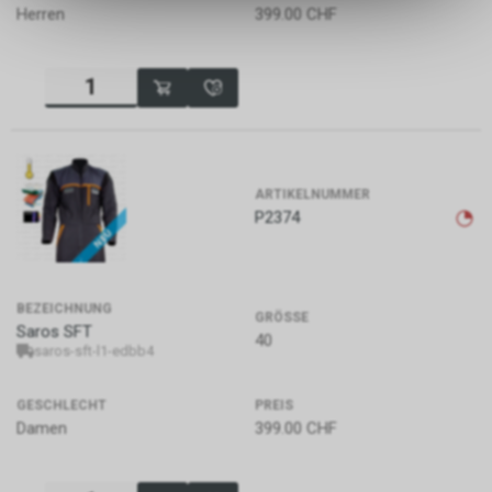
Herren
399.00
CHF
dass die gespeicherten Daten
keinerlei Rückschlüsse auf Ihre
persönlichen Informationen
zulassen.
ARTIKELNUMMER
P2374
BEZEICHNUNG
GRÖSSE
Saros SFT
40
saros-sft-l1-edbb4
GESCHLECHT
PREIS
Damen
399.00
CHF