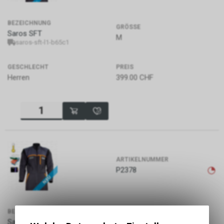
BEZEICHNUNG
GRÖSSE
Saros SFT
M
saros-sft-l1-b65c1
GESCHLECHT
PREIS
Herren
399.00
CHF
ARTIKELNUMMER
P2378
BEZEICHNUNG
GRÖSSE
Saros SFT