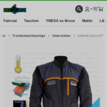
Fahrrad
Tauchen
YMESG ex-Brose
Mahle
L&W
hen
Trockentauchanzüge
Unterzieher
Kallweit Saros SFT