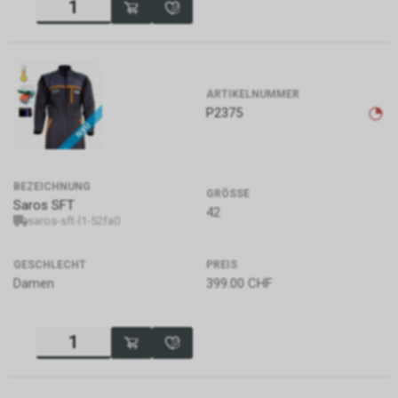
ARTIKELNUMMER
P2375
BEZEICHNUNG
GRÖSSE
Saros SFT
42
saros-sft-l1-52fa0
GESCHLECHT
PREIS
Damen
399.00
CHF