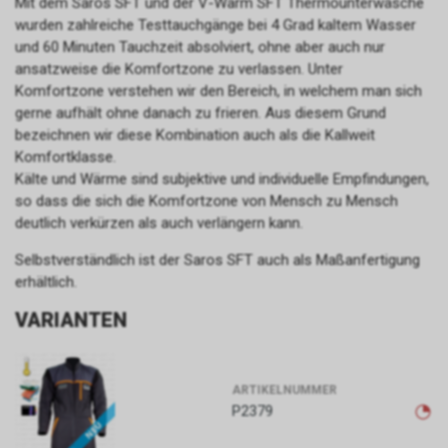
Mit dem Saros SFT und der V-Warm SFT Thermounterwäsche
wurden zahlreiche Testtauchgänge bei 4 Grad kaltem Wasser
und 60 Minuten Tauchzeit absolviert, ohne aber auch nur
ansatzweise die Komfortzone zu verlassen. Unter
Komfortzone verstehen wir den Bereich, in welchem man sich
gerne aufhält ohne danach zu frieren. Aus diesem Grund
bezeichnen wir diese Kombination auch als die Kallweit
Komfortklasse.
Kälte und Wärme sind subjektive und individuelle Empfindungen,
so dass die sich die Komfortzone von Mensch zu Mensch
deutlich verkürzen als auch verlängern kann.
Selbstverständlich ist der Saros SFT auch als Maßanfertigung
erhältlich.
VARIANTEN
ARTIKELNUMMER
P2379