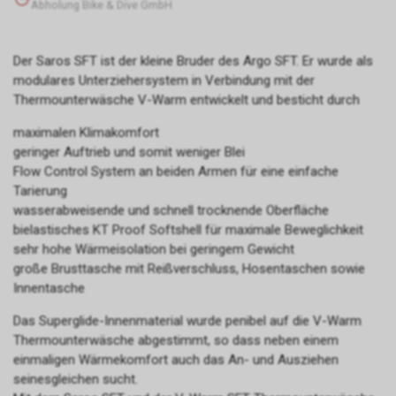
Abholung Bike & Dive GmbH
Der Saros SFT ist der kleine Bruder des Argo SFT. Er wurde als
modulares Unterziehersystem in Verbindung mit der
Thermounterwäsche V-Warm entwickelt und besticht durch
maximalen Klimakomfort
geringer Auftrieb und somit weniger Blei
Flow Control System an beiden Armen für eine einfache
Tarierung
wasserabweisende und schnell trocknende Oberfläche
bielastisches KT Proof Softshell für maximale Beweglichkeit
sehr hohe Wärmeisolation bei geringem Gewicht
große Brusttasche mit Reißverschluss, Hosentaschen sowie
Innentasche
Das Superglide-Innenmaterial wurde penibel auf die V-Warm
Thermounterwäsche abgestimmt, so dass neben einem
einmaligen Wärmekomfort auch das An- und Ausziehen
seinesgleichen sucht.