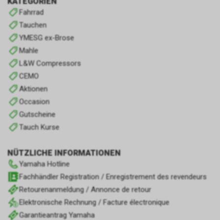
KATEGORIEN
Fahrrad
Tauchen
YMESG ex-Brose
Mahle
L&W Compressors
CEMO
Aktionen
Occasion
Gutscheine
Tauch Kurse
NÜTZLICHE INFORMATIONEN
Yamaha Hotline
Fachhändler Registration / Enregistrement des revendeurs
Retourenanmeldung / Annonce de retour
Elektronische Rechnung / Facture électronique
Garantieantrag Yamaha