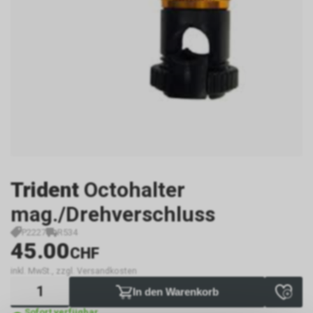
Trident
Octohalter
mag./Drehverschluss
P2227
R534
45.00
CHF
inkl. MwSt., zzgl. Versandkosten
In den Warenkorb
Sofort verfügbar