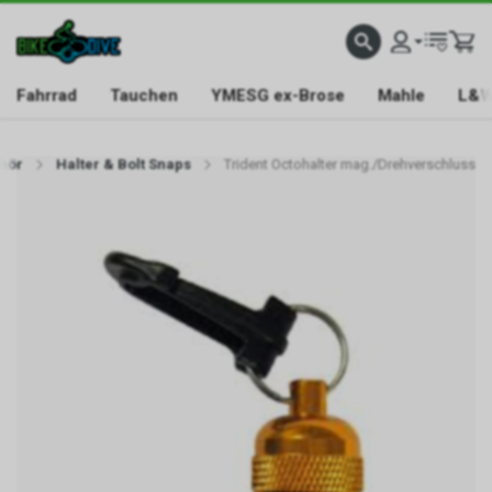
Fahrrad
Tauchen
YMESG ex-Brose
Mahle
L&W
hör
Halter & Bolt Snaps
Trident Octohalter mag./Drehverschluss