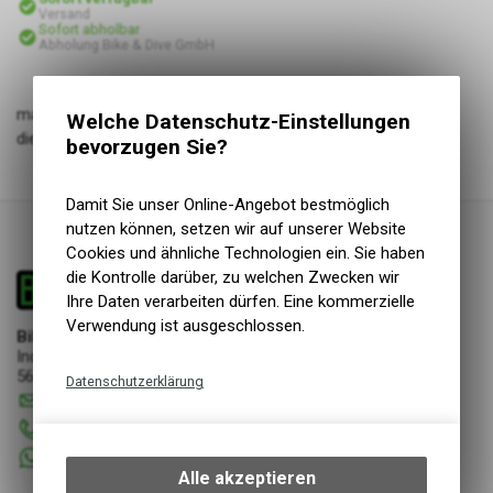
Versand
Sofort abholbar
Abholung Bike & Dive GmbH
magnetischer Octopushalter. Durch den Drehverschluss kann
Welche Datenschutz-Einstellungen
die Halterung dem Schlauchdurchmesser angepasst werden.
bevorzugen Sie?
Damit Sie unser Online-Angebot bestmöglich
nutzen können, setzen wir auf unserer Website
Cookies und ähnliche Technologien ein. Sie haben
die Kontrolle darüber, zu welchen Zwecken wir
Ihre Daten verarbeiten dürfen. Eine kommerzielle
Verwendung ist ausgeschlossen.
Bike & Dive GmbH
Industriestrasse 17
5644 Auw
Datenschutzerklärung
info
@
bikeanddive.ch
Technische Funktionen
056 670 22 22
Wir erfassen und speichern
+41 76 7507072
bestimmte Interaktionen und
Alle akzeptieren