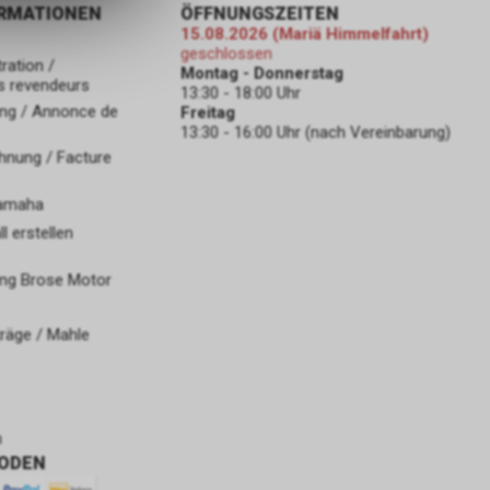
ORMATIONEN
ÖFFNUNGSZEITEN
15.08.2026 (Mariä Himmelfahrt)
geschlossen
ration /
Montag - Donnerstag
s revendeurs
13:30 - 18:00 Uhr
ng / Annonce de
Freitag
13:30 - 16:00 Uhr (nach Vereinbarung)
hnung / Facture
Yamaha
 erstellen
ng Brose Motor
räge / Mahle
n
ODEN