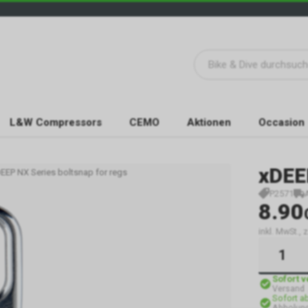
L&W Compressors
CEMO
Aktionen
Occasion
xDEE
EEP NX Series boltsnap for regs
P2571
8.90
inkl. MwSt.,
Sofort 
Versand
Sofort a
Abholung