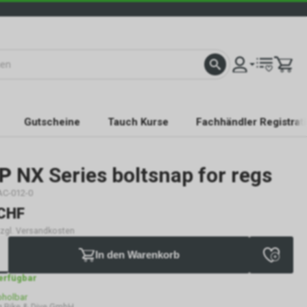
Gutscheine
Tauch Kurse
Fachhändler Registrat
P
NX Series boltsnap for regs
AC-012-0
CHF
 zzgl. Versandkosten
In den Warenkorb
verfügbar
bholbar
 Bike & Dive GmbH