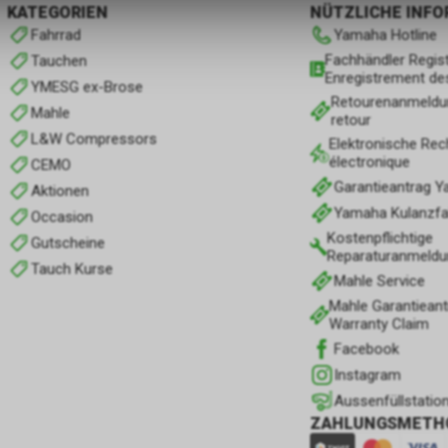
KATEGORIEN
NÜTZLICHE INF
Fahrrad
Yamaha Hotline
Fachhändler Regist
Tauchen
Enregistrement de
YMESG ex-Brose
Retourenanmeldu
Mahle
retour
L&W Compressors
Elektronische Rec
électronique
CEMO
Garantieantrag 
Aktionen
Yamaha Kulanzfall
Occasion
Kostenpflichtige
Gutscheine
Reparaturanmeldu
Tauch Kurse
Mahle Service
Mahle Garantieant
Warranty Claim
Facebook
Instagram
Aussenfüllstatio
ZAHLUNGSMETH