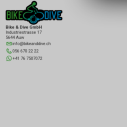
Bike & Dive GmbH
Industriestrasse 17
5644 Auw
info
@
bikeanddive.ch
056 670 22 22
+41 76 7507072