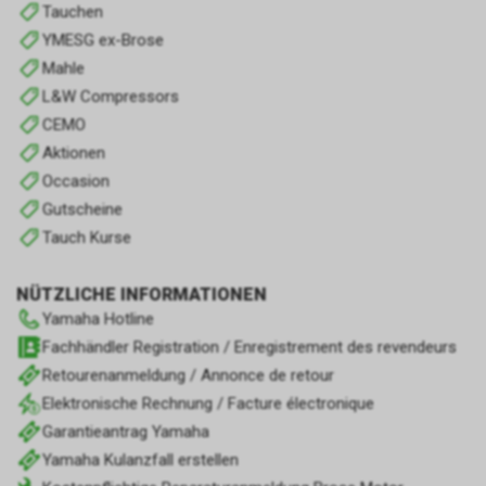
Tauchen
YMESG ex-Brose
Mahle
L&W Compressors
CEMO
Aktionen
Occasion
Gutscheine
Tauch Kurse
NÜTZLICHE INFORMATIONEN
Yamaha Hotline
Fachhändler Registration / Enregistrement des revendeurs
Retourenanmeldung / Annonce de retour
Elektronische Rechnung / Facture électronique
Garantieantrag Yamaha
Yamaha Kulanzfall erstellen