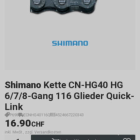
Shimano
Kette CN-HG40 HG
6/7/8-Gang 116 Glieder Quick-
Link
P698
ECNHG40116Q
4524667220343
16.90
CHF
inkl. MwSt., zzgl. Versandkosten