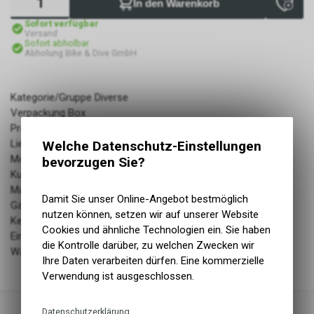
In den Warenkorb
Sofort verfügbar
Versand
Sofort abholbar
Abholung Bike & Dive GmbH
Kategorie/Gruppe Diverse
Verpackung Box
Produktbezeichnung Kette
Lieferumfang mit Kettenschloss SM-UG51
Welche Datenschutz-Einstellungen
Modelljahr 2007
bevorzugen Sie?
Kurzbezeichnung CN-HG40
Marke Shimano
Damit Sie unser Online-Angebot bestmöglich
Gänge 7/8-Gang
nutzen können, setzen wir auf unserer Website
Kettenglieder 116
Cookies und ähnliche Technologien ein. Sie haben
Einsatzbereich Allround
die Kontrolle darüber, zu welchen Zwecken wir
Warengruppe: Ketten
Ihre Daten verarbeiten dürfen. Eine kommerzielle
Verwendung ist ausgeschlossen.
Datenschutzerklärung