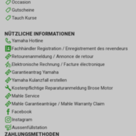
Occasion
Gutscheine
Tauch Kurse
NÜTZLICHE INFORMATIONEN
Yamaha Hotline
Fachhändler Registration / Enregistrement des revendeurs
Retourenanmeldung / Annonce de retour
Elektronische Rechnung / Facture électronique
Garantieantrag Yamaha
Yamaha Kulanzfall erstellen
Kostenpflichtige Reparaturanmeldung Brose Motor
Mahle Service
Mahle Garantieanträge / Mahle Warranty Claim
Facebook
Instagram
Aussenfüllstation
ZAHLUNGSMETHODEN