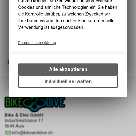
nutzen können, setzen wir auf unserer Website
Cookies und ähnliche Technologien ein. Sie haben
die Kontrolle darüber, zu welchen Zwecken wir
Ihre Daten verarbeiten dürfen. Eine kommerzielle
Verwendung ist ausgeschlossen.
Datenschutzerklärung
Technische Funktionen
Wir erfassen und speichern
Diverses
bestimmte Interaktionen und
Alle akzeptieren
Einstellungen auf Ihrem Gerät,
um die grundlegenden
Individuell verwalten
Funktionen unseres Online-
Angebots, wie die Verwendung
des Warenkorbs, zu
ermöglichen. Bitte beachten Sie,
dass die gespeicherten Daten
Bike & Dive GmbH
keinerlei Rückschlüsse auf Ihre
Industriestrasse 17
persönlichen Informationen
5644 Auw
zulassen.
info
@
bikeanddive.ch