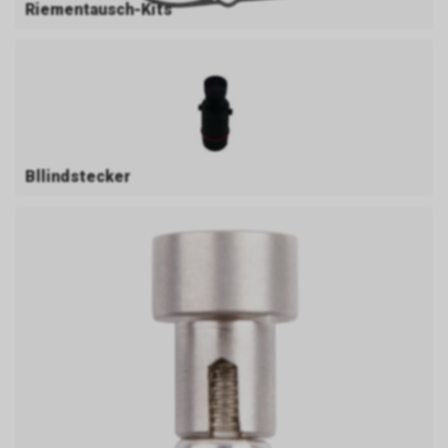
Riementausch-Kits
Bllindstecker