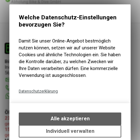
Abholung Bike & Dive GmbH
Welche Datenschutz-Einstellungen
bevorzugen Sie?
Damit Sie unser Online-Angebot bestmöglich
nutzen können, setzen wir auf unserer Website
Cookies und ähnliche Technologien ein. Sie haben
Bike & Dive GmbH
die Kontrolle darüber, zu welchen Zwecken wir
Industriestrasse 17
Ihre Daten verarbeiten dürfen. Eine kommerzielle
5644 Auw
Verwendung ist ausgeschlossen.
info
@
bikeanddive.ch
056 670 22 22
Datenschutzerklärung
+41 76 7507072
Technische Funktionen
Wir erfassen und speichern
ÖFFNUNGSZEITEN
bestimmte Interaktionen und
23.07.2026-08.08.2026 (Umzug Bike & Dive GmbH)
Alle akzeptieren
Einstellungen auf Ihrem Gerät,
geschlossen
15.08.2026 (Mariä Himmelfahrt)
um die grundlegenden
Individuell verwalten
geschlossen
Funktionen unseres Online-