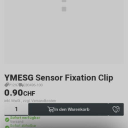
YMESG
Sensor Fixation Clip
P1297
E80496-100
0.90
CHF
inkl. MwSt., zzgl. Versandkosten
In den Warenkorb
Sofort verfügbar
Versand
Sofort abholbar