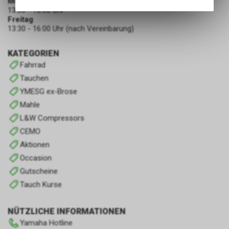
Montag - Donnerstag
Angebots, wie die Verwendung
13:30 - 18:00 Uhr
des Warenkorbs, zu
Freitag
ermöglichen. Bitte beachten Sie,
13:30 - 16:00 Uhr (nach Vereinbarung)
dass die gespeicherten Daten
keinerlei Rückschlüsse auf Ihre
KATEGORIEN
persönlichen Informationen
Fahrrad
zulassen.
Tauchen
YMESG ex-Brose
Mahle
L&W Compressors
CEMO
Aktionen
Occasion
Gutscheine
Tauch Kurse
NÜTZLICHE INFORMATIONEN
Yamaha Hotline