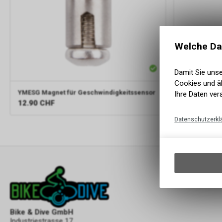
YMESG
Magne
Welche Da
Damit Sie uns
Cookies und äh
YMESG
Magnet für Geschwindigkeitssensor
Ihre Daten ver
12.90
CHF
5.90
CHF
Datenschutzerkl
Bike & Dive GmbH
Industriestrasse 17