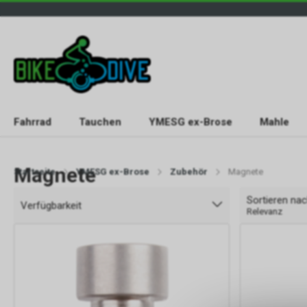
Fahrrad
Tauchen
YMESG ex-Brose
Mahle
Magnete
Startseite
YMESG ex-Brose
Zubehör
Magnete
Sortieren na
Verfügbarkeit
Relevanz