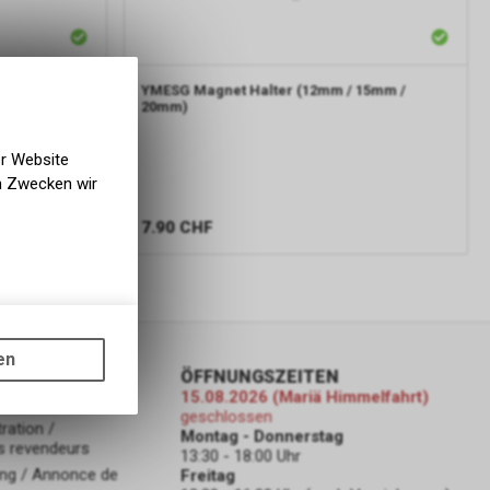
Lock Trekking
YMESG
Magnet Halter (12mm / 15mm /
20mm)
er Website
en Zwecken wir
7.90
CHF
gen auf
ots, wie die
en
ass die
ORMATIONEN
ÖFFNUNGSZEITEN
15.08.2026 (Mariä Himmelfahrt)
nformationen
geschlossen
ration /
Montag - Donnerstag
s revendeurs
13:30 - 18:00 Uhr
ng / Annonce de
Freitag