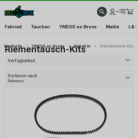
Fahrrad
Tauchen
YMESG ex-Brose
Mahle
L&W
Startseite
Riementausch-Kits
YMESG ex-Brose
Zubehör
Riementausch-Kits
Verfügbarkeit
Sortieren nach
Relevanz