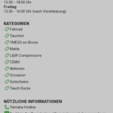
13:30 - 18:00 Uhr
Freitag
13:30 - 16:00 Uhr (nach Vereinbarung)
KATEGORIEN
Fahrrad
Tauchen
YMESG ex-Brose
Mahle
L&W Compressors
CEMO
Aktionen
Occasion
Gutscheine
Tauch Kurse
NÜTZLICHE INFORMATIONEN
Yamaha Hotline