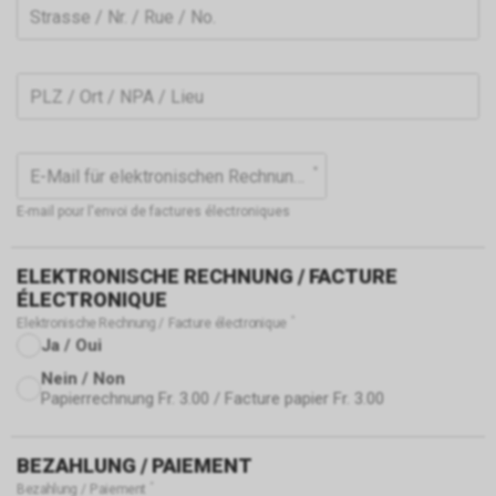
Strasse / Nr. / Rue / No.
PLZ / Ort / NPA / Lieu
E-Mail für elektronischen Rechnungsversand
E-mail pour l'envoi de factures électroniques
ELEKTRONISCHE RECHNUNG / FACTURE
ÉLECTRONIQUE
Elektronische Rechnung / Facture électronique
Ja / Oui
Nein / Non
Papierrechnung Fr. 3.00 / Facture papier Fr. 3.00
BEZAHLUNG / PAIEMENT
Bezahlung / Paiement