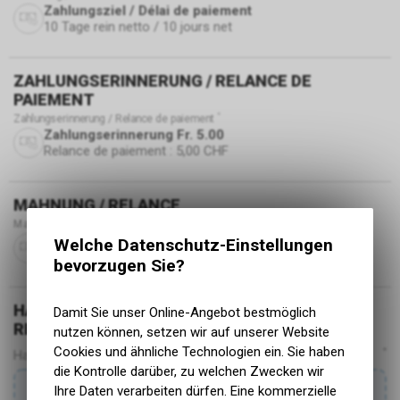
Zahlungsziel / Délai de paiement
10 Tage rein netto / 10 jours net
ZAHLUNGSERINNERUNG / RELANCE DE
PAIEMENT
Zahlungserinnerung / Relance de paiement
Zahlungserinnerung Fr. 5.00
Relance de paiement : 5,00 CHF
MAHNUNG / RELANCE
Mahnung / Relance
Unkostenbeitrag pro Mahnung Fr. 20.00
Welche Datenschutz-Einstellungen
Frais de rappel : 20,00 CHF par rappel
bevorzugen Sie?
HANDELSREGISTERAUSZUG / EXTRAIT DU
Damit Sie unser Online-Angebot bestmöglich
REGISTRE DU COMMERCE
nutzen können, setzen wir auf unserer Website
Cookies und ähnliche Technologien ein. Sie haben
Handelsregisterauszug / Extrait du registre du commerce
die Kontrolle darüber, zu welchen Zwecken wir
Ihre Daten verarbeiten dürfen. Eine kommerzielle
Datei hier per Drag & Drop oder Copy & Paste