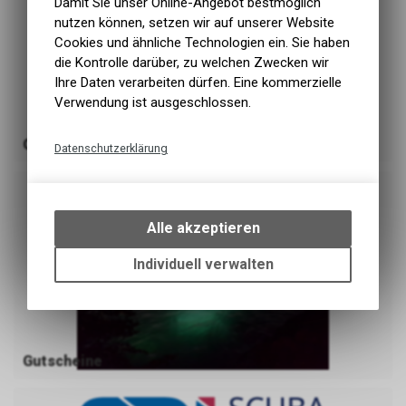
Damit Sie unser Online-Angebot bestmöglich
nutzen können, setzen wir auf unserer Website
Cookies und ähnliche Technologien ein. Sie haben
die Kontrolle darüber, zu welchen Zwecken wir
Ihre Daten verarbeiten dürfen. Eine kommerzielle
Verwendung ist ausgeschlossen.
Occasion
Datenschutzerklärung
Technische Funktionen
Wir erfassen und speichern
bestimmte Interaktionen und
Alle akzeptieren
Einstellungen auf Ihrem Gerät,
um die grundlegenden
Individuell verwalten
Funktionen unseres Online-
Angebots, wie die Verwendung
des Warenkorbs, zu
ermöglichen. Bitte beachten Sie,
dass die gespeicherten Daten
Gutscheine
keinerlei Rückschlüsse auf Ihre
persönlichen Informationen