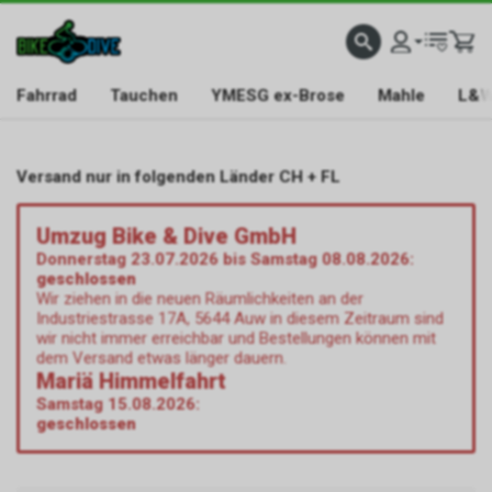
Fahrrad
Tauchen
YMESG ex-Brose
Mahle
L&W
Versand nur in folgenden Länder CH + FL
Umzug Bike & Dive GmbH
Donnerstag 23.07.2026 bis Samstag 08.08.2026:
geschlossen
Wir ziehen in die neuen Räumlichkeiten an der
Industriestrasse 17A, 5644 Auw in diesem Zeitraum sind
wir nicht immer erreichbar und Bestellungen können mit
dem Versand etwas länger dauern.
Mariä Himmelfahrt
Samstag 15.08.2026:
geschlossen