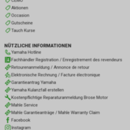
CEMO
Aktionen
Occasion
Gutscheine
Tauch Kurse
NÜTZLICHE INFORMATIONEN
Yamaha Hotline
Fachhändler Registration / Enregistrement des revendeurs
Retourenanmeldung / Annonce de retour
Elektronische Rechnung / Facture électronique
Garantieantrag Yamaha
Yamaha Kulanzfall erstellen
Kostenpflichtige Reparaturanmeldung Brose Motor
Mahle Service
Mahle Garantieanträge / Mahle Warranty Claim
Facebook
Instagram