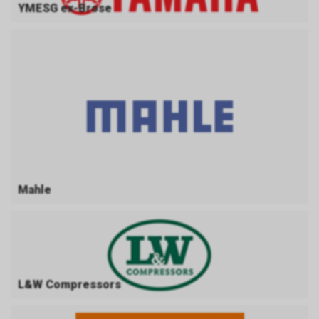
YMESG ex-Brose
Mahle
L&W Compressors