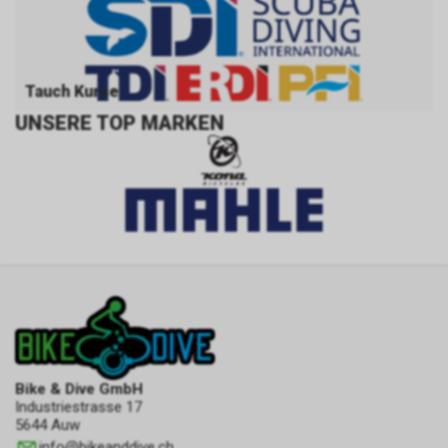
zulassen.
Tauch Kurse
UNSERE TOP MARKEN
Bike & Dive GmbH
Industriestrasse 17
5644 Auw
info
@
bikeanddive.ch